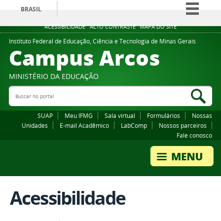
BRASIL
Simplifique!
ACESSIBILIDADE
ALTO CONTRASTE
MAPA DO SITE
Comunica BR
Instituto Federal de Educação, Ciência e Tecnologia de Minas Gerais
Campus Arcos
Participe
Acesso à informação
MINISTÉRIO DA EDUCAÇÃO
Legislação
Buscar no portal
Bus
Canais
SUAP
Meu IFMG
Sala virtual
Formulários
Nossas
Unidades
E-mail Acadêmico
LabComp
Nossos parceiros
Fale conosco
Acessibilidade