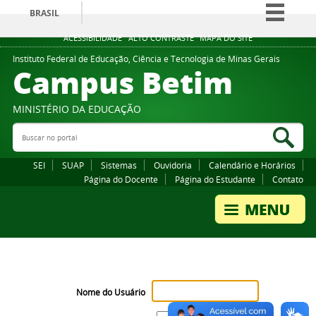
BRASIL
Simplifique!
ACESSIBILIDADE
ALTO CONTRASTE
MAPA DO SITE
Comunica BR
Instituto Federal de Educação, Ciência e Tecnologia de Minas Gerais
Campus Betim
Participe
Acesso à informação
MINISTÉRIO DA EDUCAÇÃO
Legislação
Buscar no portal
Bus
Canais
SEI
SUAP
Sistemas
Ouvidoria
Calendário e Horários
Página do Docente
Página do Estudante
Contato
Nome do Usuário