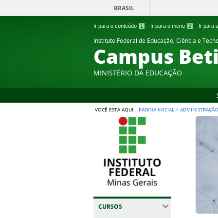
BRASIL
Ir para o conteúdo
1
Ir para o menu
2
Ir para
Instituto Federal de Educação, Ciência e Tecn
Campus Bet
MINISTÉRIO DA EDUCAÇÃO
VOCÊ ESTÁ AQUI:
PÁGINA INICIAL
>
ADMINISTRAÇÃ
CURSOS