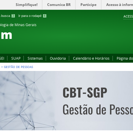
Simplifique!
Comunica BR
Participe
Acesso à infor
 a busca
3
Ir para o rodapé
4
ACESS
ologia de Minas Gerais
im
SEI
SUAP
Sistemas
Ouvidoria
Calendário e Horários
Página d
O
>
GESTÃO DE PESSOAS