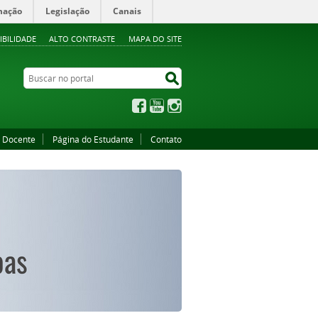
mação
Legislação
Canais
IBILIDADE
ALTO CONTRASTE
MAPA DO SITE
Buscar no portal
Buscar no portal
Facebook
YouTube
Instagram
o Docente
Página do Estudante
Contato