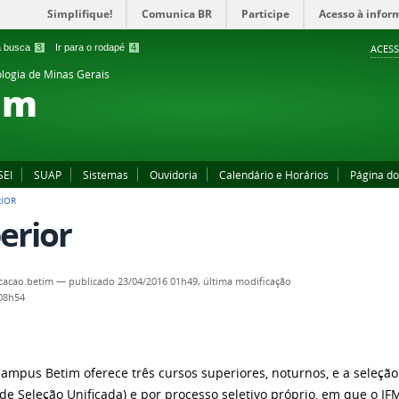
Simplifique!
Comunica BR
Participe
Acesso à infor
 a busca
3
Ir para o rodapé
4
ACESS
ologia de Minas Gerais
im
SEI
SUAP
Sistemas
Ouvidoria
Calendário e Horários
Página d
RIOR
erior
cacao.betim
—
publicado
23/04/2016 01h49,
última modificação
 08h54
ampus Betim oferece três cursos superiores, noturnos, e a seleção
 de Seleção Unificada) e por processo seletivo próprio, em que o 