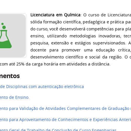
Licenciatura em Química
: O curso de Licenciatu
sólida formação científica, pedagógica e prática p
do curso, você desenvolverá competências para pla
ensino, utilizando metodologias inovadoras, tec
pesquisa, extensão e estágios supervisionados.
docente para promover uma educação crítica
desenvolvimento científico e social da região. O 
 com até 25% da carga horária em atividades a distância.
mentos
de Disciplinas com autenticação eletrônica
nto de Ensino
.
nto para Validação de Atividades Complementares de Graduação 
nto para A
proveitamento de Conhecimentos e Experiências Anteri
nto Geral de Trabalho de Conclusão de Curso Engenharias