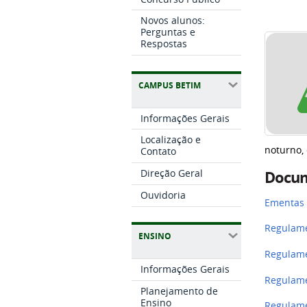
Novos alunos:
Perguntas e
Respostas
CAMPUS BETIM
Informações Gerais
Localização e
noturno,
Contato
Direção Geral
Docu
Ouvidoria
Ementas 
Regulame
ENSINO
Regulame
Informações Gerais
Regulame
Planejamento de
Ensino
Regulame