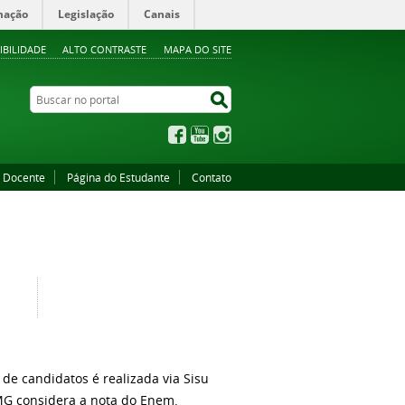
mação
Legislação
Canais
IBILIDADE
ALTO CONTRASTE
MAPA DO SITE
Buscar no portal
Buscar no portal
Facebook
YouTube
Instagram
o Docente
Página do Estudante
Contato
 de candidatos é realizada via
Sisu
IFMG considera a nota do Enem.