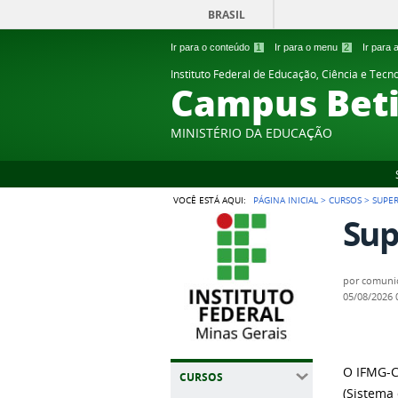
BRASIL
Ir para o conteúdo
1
Ir para o menu
2
Ir para
Instituto Federal de Educação, Ciência e Tecn
Campus Bet
MINISTÉRIO DA EDUCAÇÃO
VOCÊ ESTÁ AQUI:
PÁGINA INICIAL
>
CURSOS
>
SUPE
Sup
por
comuni
05/08/2026
O IFMG-C
CURSOS
(Sistema