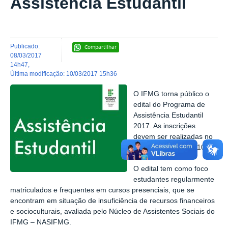
Assistência Estudantil
publicado
:
Compartilhar
08/03/2017
14h47
,
última modificação
:
10/03/2017 15h36
O IFMG torna público o
edital do Programa de
Assistência Estudantil
2017. As inscrições
devem ser realizadas no
período de 31/03 a 10/04.
O edital tem como foco
estudantes regularmente
matriculados e frequentes em cursos presenciais, que
se
encontram em situação de insuficiência de recursos financeiros
e socioculturais, avaliada pelo Núcleo de Assistentes Sociais do
IFMG – NASIFMG.