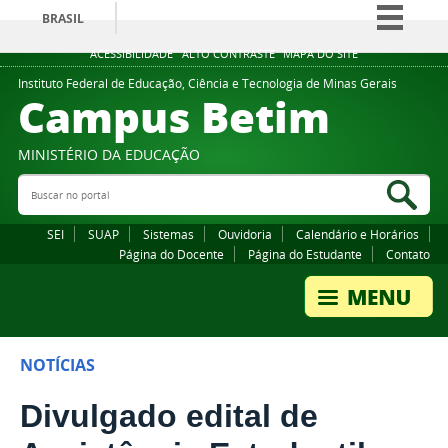
BRASIL
Simplifique!
ACESSIBILIDADE
ALTO CONTRASTE
MAPA DO SITE
Comunica BR
Instituto Federal de Educação, Ciência e Tecnologia de Minas Gerais
Campus Betim
Participe
Acesso à informação
MINISTÉRIO DA EDUCAÇÃO
Legislação
Buscar no portal
Bus
Canais
SEI
SUAP
Sistemas
Ouvidoria
Calendário e Horários
Página do Docente
Página do Estudante
Contato
NOTÍCIAS
Divulgado edital de