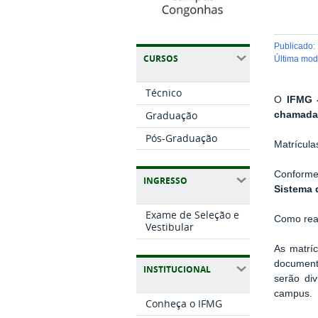
publicado
:
CURSOS
última mo
Técnico
O
IFMG 
Graduação
chamada 
Pós-Graduação
Matrícula
Conforme
INGRESSO
Sistema 
Exame de Seleção e
Como real
Vestibular
As matrí
document
INSTITUCIONAL
serão di
campus.
Conheça o IFMG