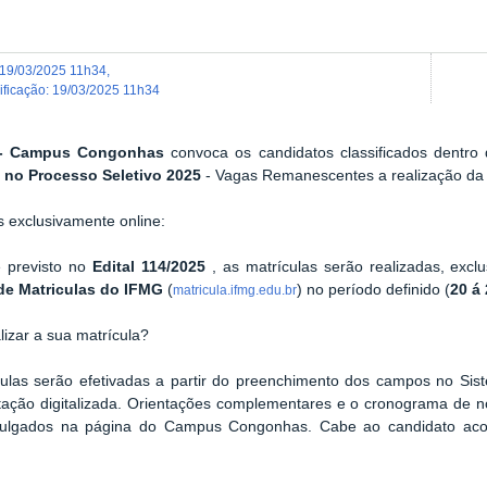
19/03/2025 11h34
,
dificação
:
19/03/2025 11h34
- Campus Congonhas
convoca os candidatos classificados dentr
no Processo Seletivo 2025
- Vagas Remanescentes a realização da 
s exclusivamente online:
 previsto no
Edital 114/2025
, as matrículas serão realizadas, excl
de Matriculas do IFMG
(
) no período definido (
20 á
matricula.ifmg.edu.br
izar a sua matrícula?
culas serão efetivadas a partir do preenchimento dos campos no Si
ação digitalizada. Orientações complementares e o cronograma de n
vulgados na página do Campus Congonhas. Cabe ao candidato aco