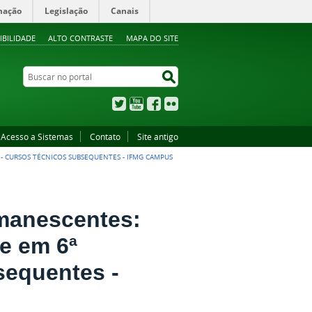
mação
Legislação
Canais
IBILIDADE
ALTO CONTRASTE
MAPA DO SITE
Buscar no portal
Buscar no portal
Twitter
YouTube
Facebook
Flickr
Acesso a Sistemas
Contato
Site antigo
- CURSOS TÉCNICOS SUBSEQUENTES - IFMG CAMPUS
emanescentes:
e em 6ª
sequentes -