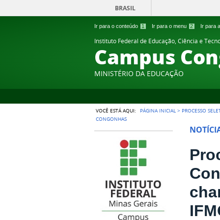
BRASIL
Ir para o conteúdo
1
Ir para o menu
2
Ir para
Instituto Federal de Educação, Ciência e Tecn
Campus Con
MINISTÉRIO DA EDUCAÇÃO
VOCÊ ESTÁ AQUI:
PÁGINA INICIAL
>
PROCESSO SELE
CONGONHAS
NOTÍCI
Pro
Con
cha
IFM