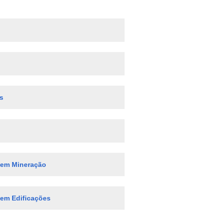
s
 em Mineração
 em Edificações