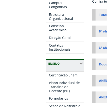
Confira t
Campus
Congonhas
Estrutura
Tuto
Organizacional
Conselho
Acadêmico
6ª c
Direção Geral
Contatos
6ª c
Institucionais
ENSINO
Docu
Certificação Enem
ANEX
Plano Individual de
Trabalho do
Docente (PIT)
ANEX
Formulários
Seção de Registro e