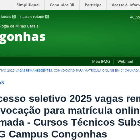
Simplifique!
Comunica BR
Participe
Acesso à infor
 a busca
3
Ir para o rodapé
4
ACESS
ologia de Minas Gerais
gonhas
Meu IFMG
Webmail
TIVO 2025 VAGAS REMANESCENTES: CONVOCAÇÃO PARA MATRÍCULA ONLINE EM 6ª CHAMADA 
AS
cesso seletivo 2025 vagas r
vocação para matrícula onlin
mada - Cursos Técnicos Sub
G Campus Congonhas