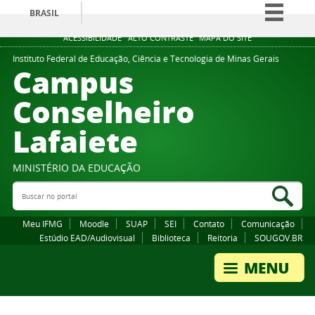
BRASIL
Simplifique!
ACESSIBILIDADE
ALTO CONTRASTE
MAPA DO SITE
Comunica BR
Instituto Federal de Educação, Ciência e Tecnologia de Minas Gerais
Campus
Participe
Conselheiro
Acesso à informação
Lafaiete
Legislação
Canais
MINISTÉRIO DA EDUCAÇÃO
Buscar no portal
Bus
Meu IFMG
Moodle
SUAP
SEI
Contato
Comunicação
Estúdio EAD/Audiovisual
Biblioteca
Reitoria
SOUGOV.BR