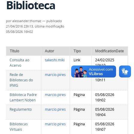
Biblioteca
por
alessander.thomaz
—
publicado
21/04/2016 23h13,
última modificação
05/08/2026 16h02
Título
Autor
Tipo
ModificationDate
Consulta ao
takeshi.miki
Link
24/02/2025
Acervo
10h10
Rede de
marcio.pires
Link
24/02/2025
Bibliotecas do
10h11
IFMG
Biblioteca Padre
marcio.pires
Página
05/08/2026
Lambert Noben
16h02
Regulamento
marcio.pires
Página
05/08/2026
16h04
Bibliotecas
marcio.pires
Página
05/08/2026
Virtuais
16h07