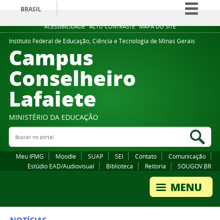
BRASIL
Simplifique!
ACESSIBILIDADE
ALTO CONTRASTE
MAPA DO SITE
Comunica BR
Instituto Federal de Educação, Ciência e Tecnologia de Minas Gerais
Campus
Participe
Conselheiro
Acesso à informação
Lafaiete
Legislação
Canais
MINISTÉRIO DA EDUCAÇÃO
Buscar no portal
Bus
Meu IFMG
Moodle
SUAP
SEI
Contato
Comunicação
Estúdio EAD/Audiovisual
Biblioteca
Reitoria
SOUGOV.BR