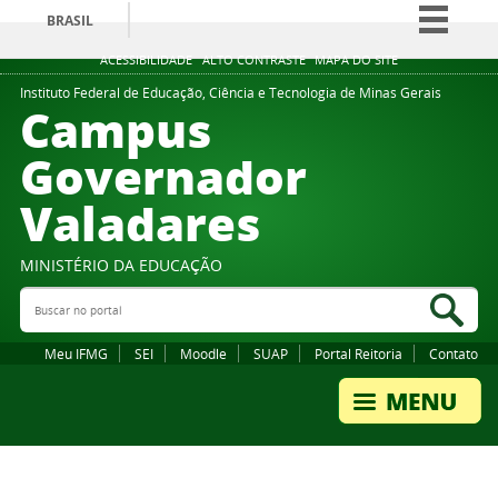
BRASIL
Simplifique!
ACESSIBILIDADE
ALTO CONTRASTE
MAPA DO SITE
Comunica BR
Instituto Federal de Educação, Ciência e Tecnologia de Minas Gerais
Campus
Participe
Governador
Acesso à informação
Valadares
Legislação
Canais
MINISTÉRIO DA EDUCAÇÃO
Buscar no portal
Bus
Meu IFMG
SEI
Moodle
SUAP
Portal Reitoria
Contato