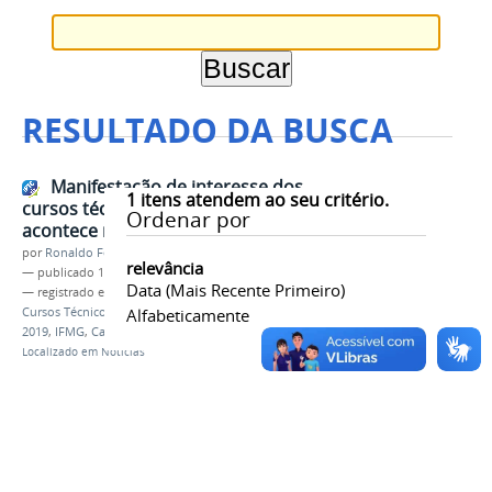
RESULTADO DA BUSCA
Manifestação de interesse dos
1
itens atendem ao seu critério.
cursos técnicos integrados
Ordenar por
acontece nos dias 17 e 20
por
Ronaldo Fernandes Roque
relevância
—
publicado
15/01/2020
Data (mais Recente Primeiro)
— registrado em:
Manifestação de Interesse
,
Cursos Técnicos
,
Integrados
Alfabeticamente
,
Processo Seletivo
,
2019
,
IFMG
,
Campus Governador Valadares
Localizado em
Notícias