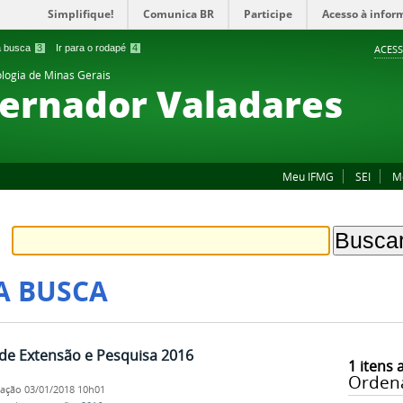
Simplifique!
Comunica BR
Participe
Acesso à infor
 a busca
3
Ir para o rodapé
4
ACESS
ologia de Minas Gerais
ernador Valadares
Meu IFMG
SEI
M
A BUSCA
s de Extensão e Pesquisa 2016
1
itens 
Orden
cação
03/01/2018 10h01