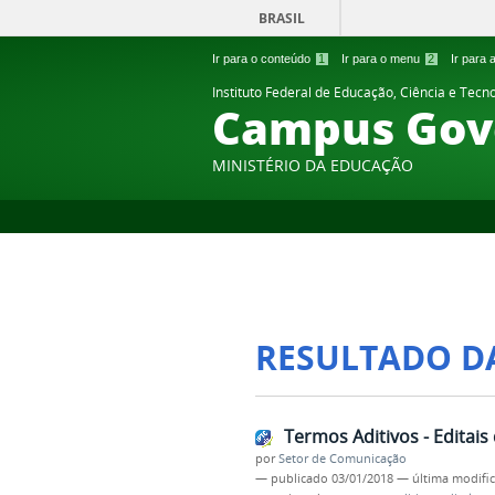
BRASIL
Ir para o conteúdo
1
Ir para o menu
2
Ir para
Instituto Federal de Educação, Ciência e Tecn
Campus Gov
MINISTÉRIO DA EDUCAÇÃO
RESULTADO D
Termos Aditivos - Editai
por
Setor de Comunicação
—
publicado
03/01/2018
—
última modifi