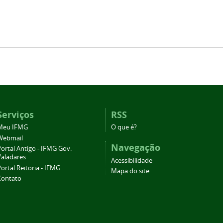
Serviços
RSS
Meu IFMG
O que é?
Webmail
Navegação
ortal Antigo - IFMG Gov.
Valadares
Acessibilidade
ortal Reitoria - IFMG
Mapa do site
Contato