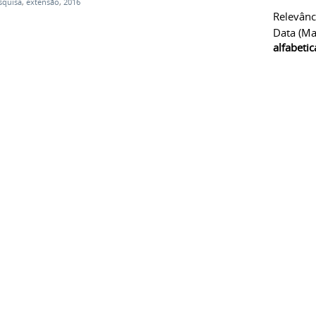
squisa
,
extensão
,
2016
Relevânc
Data (ma
alfabeti