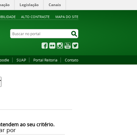
mação
Legislação
Canais
IBILIDADE
ALTO CONTRASTE
MAPA DO SITE
Buscar no portal
Buscar no portal
Facebook
Flickr
Instagram
YouTube
Twitter
oodle
SUAP
Portal Reitoria
Contato
atendem ao seu critério.
ar por