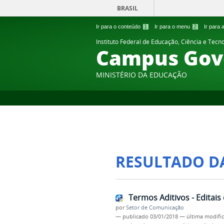
BRASIL
Ir para o conteúdo
1
Ir para o menu
2
Ir para
Instituto Federal de Educação, Ciência e Tecn
Campus Gov
MINISTÉRIO DA EDUCAÇÃO
RESULTADO D
Termos Aditivos - Editai
por
Setor de Comunicação
—
publicado
03/01/2018
—
última modifi