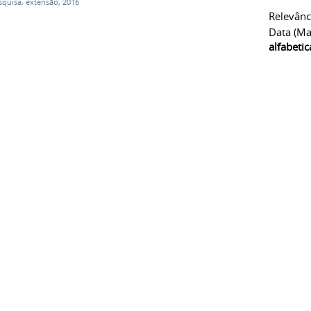
squisa
,
extensão
,
2016
Relevânc
Data (ma
alfabeti