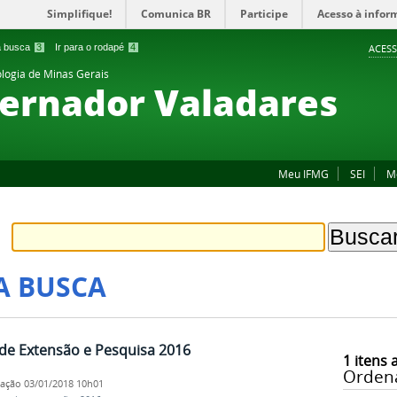
Simplifique!
Comunica BR
Participe
Acesso à infor
 a busca
3
Ir para o rodapé
4
ACESS
ologia de Minas Gerais
ernador Valadares
Meu IFMG
SEI
M
A BUSCA
s de Extensão e Pesquisa 2016
1
itens 
Orden
cação
03/01/2018 10h01