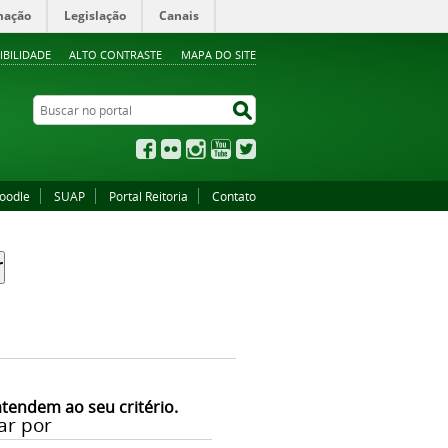
mação
Legislação
Canais
IBILIDADE
ALTO CONTRASTE
MAPA DO SITE
Buscar no portal
Buscar no portal
Facebook
Flickr
Instagram
YouTube
Twitter
oodle
SUAP
Portal Reitoria
Contato
atendem ao seu critério.
ar por