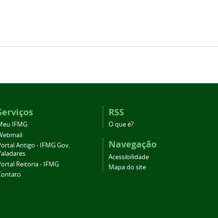
Serviços
RSS
Meu IFMG
O que é?
Webmail
Navegação
ortal Antigo - IFMG Gov.
Valadares
Acessibilidade
ortal Reitoria - IFMG
Mapa do site
Contato