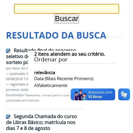
RESULTADO DA BUSCA
Resultado final do processo
2
itens atendem ao seu critério.
seletivo do curso de Libras após
Ordenar por
sorteio público
por
Setor de Comunicação
relevância
—
publicado
25/07/2018
—
última modificação
Data (mais Recente Primeiro)
03/08/2018 11h14
— registrado em:
resultado final
Alfabeticamente
,
curso Libras
,
processo seletivo 2018
,
Extensão
,
IFMG campus
Governador Valadares
,
Voltar para o topo
Localizado em
Notícias
Segunda Chamada do curso
de Libras Básico; matrícula nos
dias 7 e 8 de agosto