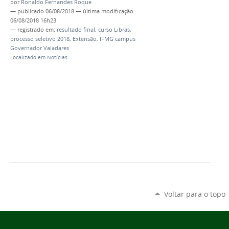
por
Ronaldo Fernandes Roque
—
publicado
06/08/2018
—
última modificação
06/08/2018 16h23
— registrado em:
resultado final
,
curso Libras
,
processo seletivo 2018
,
Extensão
,
IFMG campus
Governador Valadares
Localizado em
Notícias
Voltar para o topo