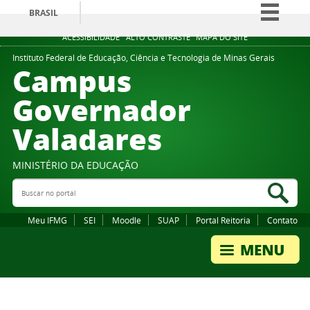
BRASIL
Simplifique!
ACESSIBILIDADE
ALTO CONTRASTE
MAPA DO SITE
Comunica BR
Instituto Federal de Educação, Ciência e Tecnologia de Minas Gerais
Campus
Participe
Governador
Acesso à informação
Valadares
Legislação
Canais
MINISTÉRIO DA EDUCAÇÃO
Buscar no portal
Bus
Meu IFMG
SEI
Moodle
SUAP
Portal Reitoria
Contato