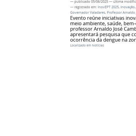
—
publicado
05/06/2025
—
última modifi
— registrado em:
InovEPT 2025
,
Inovação
Governador Valadares
,
Professor Arnaldo
Evento reúne iniciativas in
meio ambiente, saúde, bem-e
professor Arnaldo José Cam
apresentará pesquisa que co
ocorrência da dengue na zo
Localizado em
Notícias