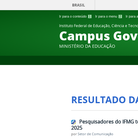
BRASIL
Ir para o conteúdo
1
Ir para o menu
2
Ir para
Instituto Federal de Educação, Ciência e Tecn
Campus Gov
MINISTÉRIO DA EDUCAÇÃO
RESULTADO D
Pesquisadores do IFMG tê
2025
por
Setor de Comunicação