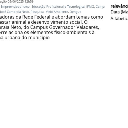
cação
05/06/2025 12h59
relevânc
,
Empreendedorismo
,
Educação Profissional e Tecnológica
,
IFMG
,
Campus
Data (ma
 José Cambraia Neto
,
Pesquisa
,
Meio Ambiente
,
Dengue
ovadoras da Rede Federal e abordam temas como
Alfabeti
star animal e desenvolvimento social. O
braia Neto, do Campus Governador Valadares,
rrelaciona os elementos físico-ambientais à
na urbana do município