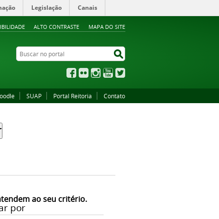
mação
Legislação
Canais
IBILIDADE
ALTO CONTRASTE
MAPA DO SITE
Buscar no portal
Buscar no portal
Facebook
Flickr
Instagram
YouTube
Twitter
oodle
SUAP
Portal Reitoria
Contato
atendem ao seu critério.
ar por