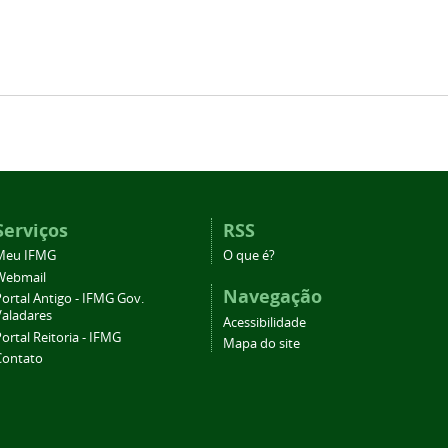
Serviços
RSS
Meu IFMG
O que é?
Webmail
Navegação
ortal Antigo - IFMG Gov.
Valadares
Acessibilidade
ortal Reitoria - IFMG
Mapa do site
Contato