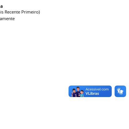
ia
is Recente Primeiro)
camente