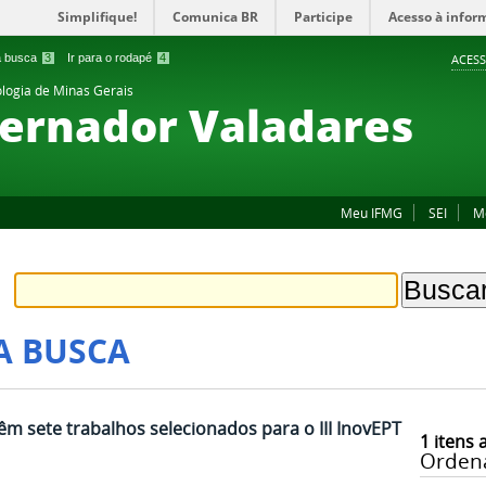
Simplifique!
Comunica BR
Participe
Acesso à infor
 a busca
3
Ir para o rodapé
4
ACESS
ologia de Minas Gerais
ernador Valadares
Meu IFMG
SEI
M
A BUSCA
m sete trabalhos selecionados para o III InovEPT
1
itens 
Orden