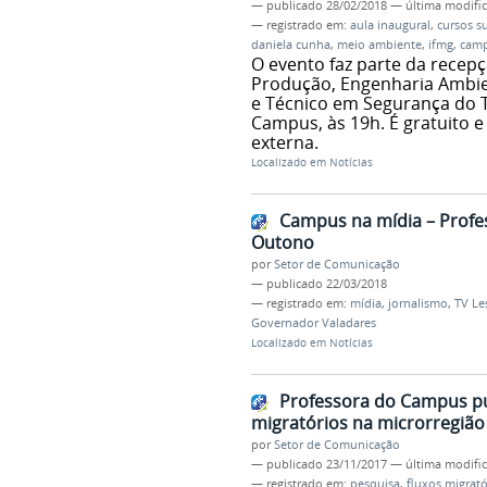
—
publicado
28/02/2018
—
última modifi
— registrado em:
aula inaugural
,
cursos s
daniela cunha
,
meio ambiente
,
ifmg
,
camp
O evento faz parte da recep
Produção, Engenharia Ambien
e Técnico em Segurança do T
Campus, às 19h. É gratuito 
externa.
Localizado em
Notícias
Campus na mídia – Profe
Outono
por
Setor de Comunicação
—
publicado
22/03/2018
— registrado em:
mídia
,
jornalismo
,
TV Le
Governador Valadares
Localizado em
Notícias
Professora do Campus pu
migratórios na microrregião
por
Setor de Comunicação
—
publicado
23/11/2017
—
última modifi
— registrado em:
pesquisa
,
fluxos migrató