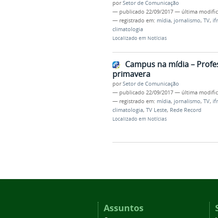
por
Setor de Comunicação
—
publicado
22/09/2017
—
última modifi
— registrado em:
mídia
,
jornalismo
,
TV
,
i
climatologia
Localizado em
Notícias
Campus na mídia – Profes
primavera
por
Setor de Comunicação
—
publicado
22/09/2017
—
última modifi
— registrado em:
mídia
,
jornalismo
,
TV
,
i
climatologia
,
TV Leste
,
Rede Record
Localizado em
Notícias
Assuntos