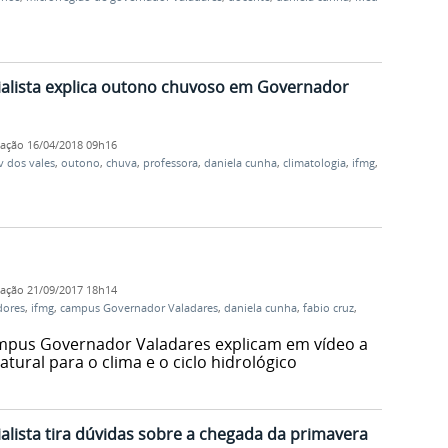
ialista explica outono chuvoso em Governador
cação
16/04/2018 09h16
v dos vales
,
outono
,
chuva
,
professora
,
daniela cunha
,
climatologia
,
ifmg
,
cação
21/09/2017 18h14
dores
,
ifmg
,
campus Governador Valadares
,
daniela cunha
,
fabio cruz
,
mpus Governador Valadares explicam em vídeo a
tural para o clima e o ciclo hidrológico
alista tira dúvidas sobre a chegada da primavera