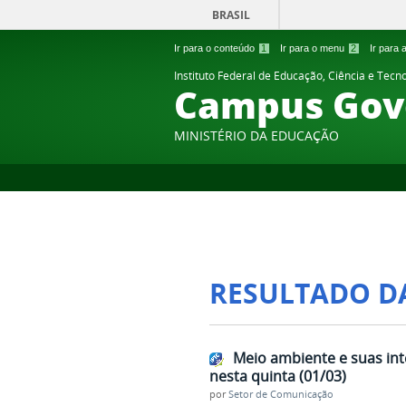
BRASIL
Ir para o conteúdo
1
Ir para o menu
2
Ir para
Instituto Federal de Educação, Ciência e Tecn
Campus Gov
MINISTÉRIO DA EDUCAÇÃO
RESULTADO D
Meio ambiente e suas int
nesta quinta (01/03)
por
Setor de Comunicação