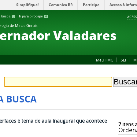
Simplifique!
Comunica BR
Participe
Acesso à infor
 a busca
3
Ir para o rodapé
4
ACESS
ologia de Minas Gerais
ernador Valadares
Meu IFMG
SEI
M
A BUSCA
erfaces é tema de aula inaugural que acontece
7
itens 
Orden