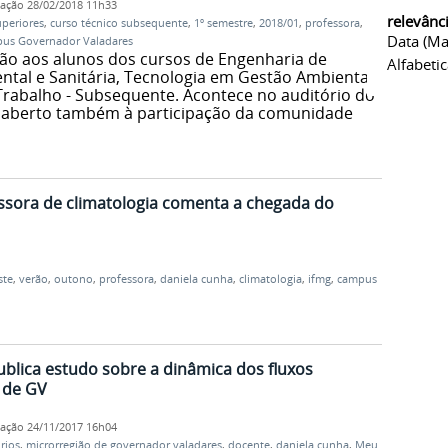
cação
28/02/2018 11h33
relevânc
uperiores
,
curso técnico subsequente
,
1º semestre
,
2018/01
,
professora
,
Data (ma
us Governador Valadares
ção aos alunos dos cursos de Engenharia de
Alfabeti
tal e Sanitária, Tecnologia em Gestão Ambiental
rabalho - Subsequente. Acontece no auditório do
e aberto também à participação da comunidade
ssora de climatologia comenta a chegada do
ste
,
verão
,
outono
,
professora
,
daniela cunha
,
climatologia
,
ifmg
,
campus
blica estudo sobre a dinâmica dos fluxos
 de GV
cação
24/11/2017 16h04
rios
,
microrregião de governador valadares
,
docente
,
daniela cunha
,
Meu