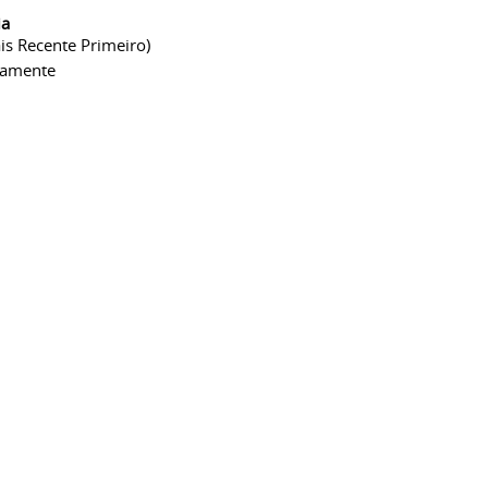
ia
is Recente Primeiro)
camente