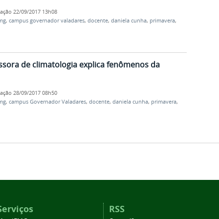
cação
22/09/2017 13h08
fmg
,
campus governador valadares
,
docente
,
daniela cunha
,
primavera
,
sora de climatologia explica fenômenos da
cação
28/09/2017 08h50
fmg
,
campus Governador Valadares
,
docente
,
daniela cunha
,
primavera
,
Serviços
RSS