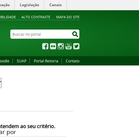
mação
Legislação
Canais
IBILIDADE
ALTO CONTRASTE
MAPA DO SITE
Buscar no portal
Buscar no portal
Facebook
Flickr
Instagram
YouTube
Twitter
oodle
SUAP
Portal Reitoria
Contato
atendem ao seu critério.
ar por