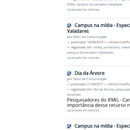
IFMG
,
campus Governador Valadares
Localizado em
Notícias
Campus na mídia - Espec
Valadares
por
Setor de Comunicação
—
publicado
16/04/2018
—
última modifi
— registrado em:
mídia
,
jornalismo
,
intert
campus Governador Valadares
Localizado em
Notícias
Dia da Árvore
por
Setor de Comunicação
—
publicado
21/09/2017
—
última modifi
— registrado em:
Dia da Árvore
,
pesquisa
docentes
Pesquisadores do IFMG - Ca
importância desse recurso na
Localizado em
Notícias
Campus na mídia - Especi