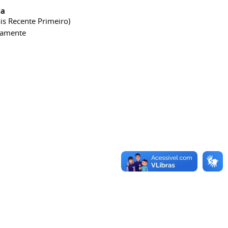
ia
is Recente Primeiro)
camente