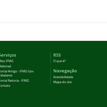
Serviços
RSS
Meu IFMG
O que é?
Webmail
Navegação
ortal Antigo - IFMG Gov.
Valadares
Acessibilidade
ortal Reitoria - IFMG
Mapa do site
Contato