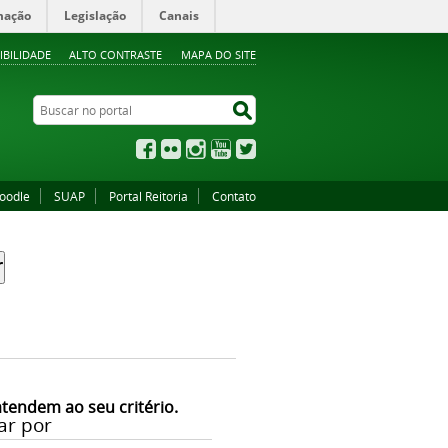
mação
Legislação
Canais
IBILIDADE
ALTO CONTRASTE
MAPA DO SITE
Buscar no portal
Buscar no portal
Facebook
Flickr
Instagram
YouTube
Twitter
oodle
SUAP
Portal Reitoria
Contato
atendem ao seu critério.
ar por