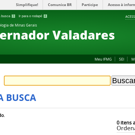
Simplifique!
Comunica BR
Participe
Acesso à infor
 a busca
3
Ir para o rodapé
4
ACESS
ologia de Minas Gerais
ernador Valadares
Meu IFMG
SEI
M
A BUSCA
do.
0
itens 
Orden