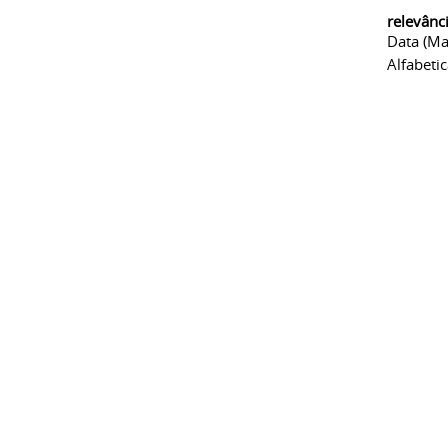
relevânc
Data (ma
Alfabeti