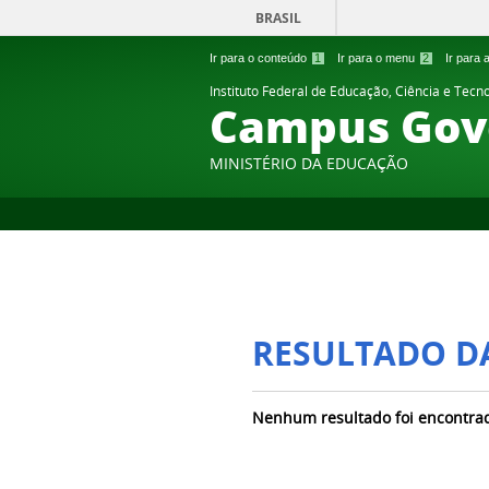
BRASIL
Ir para o conteúdo
1
Ir para o menu
2
Ir para
Instituto Federal de Educação, Ciência e Tecn
Campus Gov
MINISTÉRIO DA EDUCAÇÃO
RESULTADO D
Nenhum resultado foi encontra