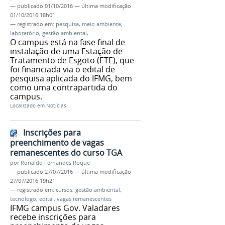
—
publicado
01/10/2016
—
última modificação
01/10/2016 18h01
— registrado em:
pesquisa
,
meio ambiente
,
laboratório
,
gestão ambiental
,
O campus está na fase final de
instalação de uma Estação de
Tratamento de Esgoto (ETE), que
foi financiada via o edital de
pesquisa aplicada do IFMG, bem
como uma contrapartida do
campus.
Localizado em
Notícias
Inscrições para
preenchimento de vagas
remanescentes do curso TGA
por
Ronaldo Fernandes Roque
—
publicado
27/07/2016
—
última modificação
27/07/2016 19h21
— registrado em:
cursos
,
gestão ambiental
,
tecnólogo
,
edital
,
vagas remanescentes
IFMG campus Gov. Valadares
recebe inscrições para