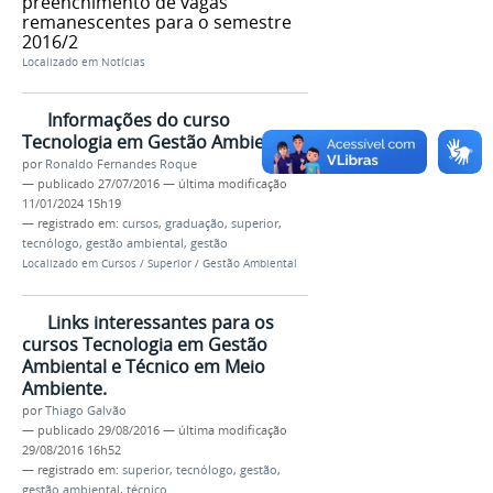
preenchimento de vagas
remanescentes para o semestre
2016/2
Localizado em
Notícias
Informações do curso
Tecnologia em Gestão Ambiental
por
Ronaldo Fernandes Roque
—
publicado
27/07/2016
—
última modificação
11/01/2024 15h19
— registrado em:
cursos
,
graduação
,
superior
,
tecnólogo
,
gestão ambiental
,
gestão
Localizado em
Cursos
/
Superior
/
Gestão Ambiental
Links interessantes para os
cursos Tecnologia em Gestão
Ambiental e Técnico em Meio
Ambiente.
por
Thiago Galvão
—
publicado
29/08/2016
—
última modificação
29/08/2016 16h52
— registrado em:
superior
,
tecnólogo
,
gestão
,
gestão ambiental
,
técnico