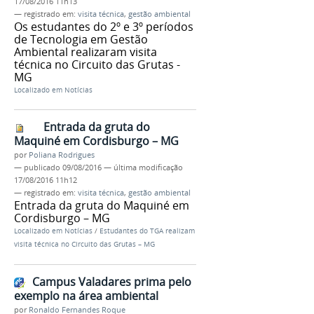
17/08/2016 11h13
— registrado em:
visita técnica
,
gestão ambiental
Os estudantes do 2º e 3º períodos
de Tecnologia em Gestão
Ambiental realizaram visita
técnica no Circuito das Grutas -
MG
Localizado em
Notícias
Entrada da gruta do
Maquiné em Cordisburgo – MG
por
Poliana Rodrigues
—
publicado
09/08/2016
—
última modificação
17/08/2016 11h12
— registrado em:
visita técnica
,
gestão ambiental
Entrada da gruta do Maquiné em
Cordisburgo – MG
Localizado em
Notícias
/
Estudantes do TGA realizam
visita técnica no Circuito das Grutas – MG
Campus Valadares prima pelo
exemplo na área ambiental
por
Ronaldo Fernandes Roque