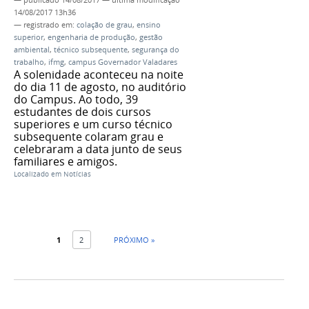
—
publicado
14/08/2017
—
última modificação
14/08/2017 13h36
— registrado em:
colação de grau
,
ensino
superior
,
engenharia de produção
,
gestão
ambiental
,
técnico subsequente
,
segurança do
trabalho
,
ifmg
,
campus Governador Valadares
A solenidade aconteceu na noite
do dia 11 de agosto, no auditório
do Campus. Ao todo, 39
estudantes de dois cursos
superiores e um curso técnico
subsequente colaram grau e
celebraram a data junto de seus
familiares e amigos.
Localizado em
Notícias
1
2
PRÓXIMO »