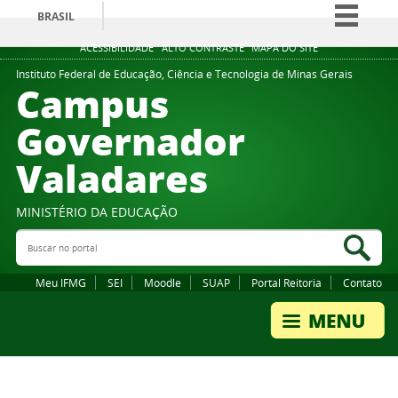
BRASIL
Simplifique!
ACESSIBILIDADE
ALTO CONTRASTE
MAPA DO SITE
Comunica BR
Instituto Federal de Educação, Ciência e Tecnologia de Minas Gerais
Campus
Participe
Governador
Acesso à informação
Valadares
Legislação
Canais
MINISTÉRIO DA EDUCAÇÃO
Buscar no portal
Bus
Meu IFMG
SEI
Moodle
SUAP
Portal Reitoria
Contato