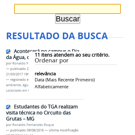
RESULTADO DA BUSCA
Acontecerá no campus o Dia
11
itens atendem ao seu critério.
da Água, com apoio do IEF
Ordenar por
por
Ronaldo Fernandes Roque
—
publicado
21/03/2017
—
última modificação
relevância
21/03/2017 18h55
Data (mais Recente Primeiro)
— registrado em:
evento
,
gestão ambiental
,
meio
ambiente
,
água
,
palestra
Alfabeticamente
Localizado em
Notícias
Estudantes do TGA realizam
visita técnica no Circuito das
Grutas – MG
por
Ronaldo Fernandes Roque
—
publicado
09/08/2016
—
última modificação