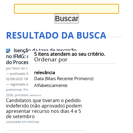
RESULTADO DA BUSCA
Isenção da taxa de inscrição
5
itens atendem ao seu critério.
no IFMG: confira a lista preliminar
Ordenar por
do Processo Seletivo 2026
por
Setor de Comunicação
relevância
—
publicado
02/09/2025
—
última modificação
Data (mais Recente Primeiro)
02/09/2025 19h03
— registrado em:
Isenção
Alfabeticamente
,
taxa de inscrição
,
lista
preliminar
,
Processo Seletivo 2026
,
vestibular
2026
,
processo seletivo
Candidatos que tiveram o pedido
indeferido (não aprovado) podem
apresentar recurso nos dias 4 e 5
de setembro
Localizado em
Notícias