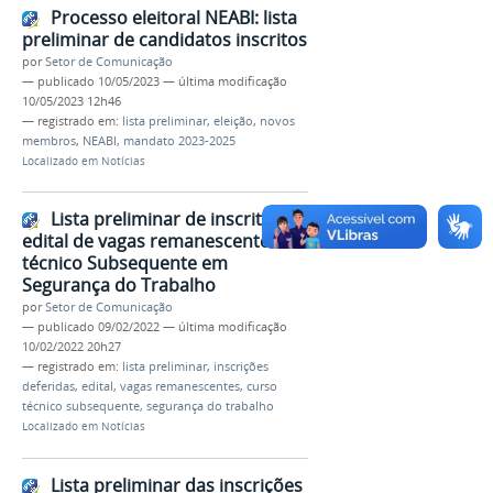
Processo eleitoral NEABI: lista
preliminar de candidatos inscritos
por
Setor de Comunicação
—
publicado
10/05/2023
—
última modificação
10/05/2023 12h46
— registrado em:
lista preliminar
,
eleição
,
novos
membros
,
NEABI
,
mandato 2023-2025
Localizado em
Notícias
Lista preliminar de inscritos do
edital de vagas remanescentes do
técnico Subsequente em
Segurança do Trabalho
por
Setor de Comunicação
—
publicado
09/02/2022
—
última modificação
10/02/2022 20h27
— registrado em:
lista preliminar
,
inscrições
deferidas
,
edital
,
vagas remanescentes
,
curso
técnico subsequente
,
segurança do trabalho
Localizado em
Notícias
Lista preliminar das inscrições