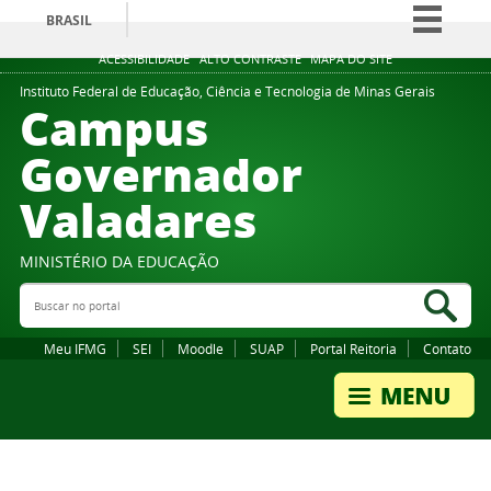
BRASIL
Simplifique!
ACESSIBILIDADE
ALTO CONTRASTE
MAPA DO SITE
Comunica BR
Instituto Federal de Educação, Ciência e Tecnologia de Minas Gerais
Campus
Participe
Governador
Acesso à informação
Valadares
Legislação
Canais
MINISTÉRIO DA EDUCAÇÃO
Buscar no portal
Bus
Meu IFMG
SEI
Moodle
SUAP
Portal Reitoria
Contato