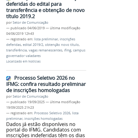
deferidas do edital para
transferência e obtenção de novo
título 2019.2
por
Setor de Comunicação
—
publicado
04/06/2019
—
última modificação
04/06/2019 12h43
— registrado em:
lista preliminar
,
inscrições
deferidas
,
edital 2019/2
,
obtenção novo título
,
transferência
,
vagas remanescentes
,
ifmg
,
campus
governador valadares
Localizado em
Notícias
Processo Seletivo 2026 no
IFMG: confira resultado preliminar
de inscrições homologadas
por
Setor de Comunicação
—
publicado
19/09/2025
—
última modificação
19/09/2025 21h23
— registrado em:
Processo Seletivo 2026
,
lista
preliminar
,
inscrições homologadas
Dados já estão disponíveis no
portal do IFMG. Candidatos com
inscrições indeferidas têm os dias