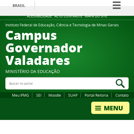
BRASIL
Simplifique!
ACESSIBILIDADE
ALTO CONTRASTE
MAPA DO SITE
Comunica BR
Instituto Federal de Educação, Ciência e Tecnologia de Minas Gerais
Campus
Participe
Governador
Acesso à informação
Valadares
Legislação
Canais
MINISTÉRIO DA EDUCAÇÃO
Buscar no portal
Bus
Meu IFMG
SEI
Moodle
SUAP
Portal Reitoria
Contato