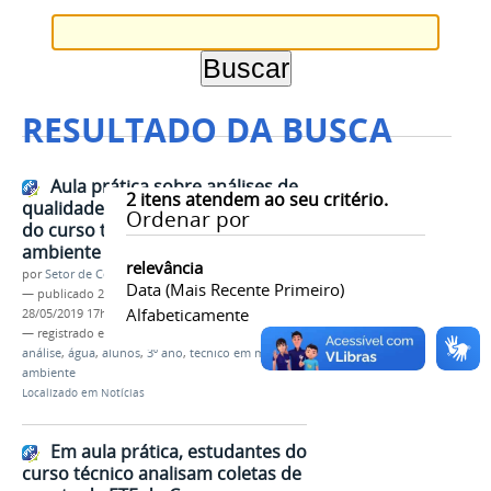
RESULTADO DA BUSCA
Aula prática sobre análises de
2
itens atendem ao seu critério.
qualidade da água anima alunos
Ordenar por
do curso técnico em meio
ambiente
relevância
por
Setor de Comunicação
Data (mais Recente Primeiro)
—
publicado
28/05/2019
—
última modificação
Alfabeticamente
28/05/2019 17h40
— registrado em:
aula prática
,
saneamento básico
,
análise
,
água
,
alunos
,
3º ano
,
técnico em meio
ambiente
Localizado em
Notícias
Em aula prática, estudantes do
curso técnico analisam coletas de