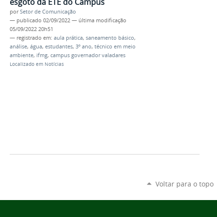
esgoto da ETE do Campus
por
Setor de Comunicação
—
publicado
02/09/2022
—
última modificação
05/09/2022 20h51
— registrado em:
aula prática
,
saneamento básico
,
análise
,
água
,
estudantes
,
3º ano
,
técnico em meio
ambiente
,
ifmg
,
campus governador valadares
Localizado em
Notícias
Voltar para o topo