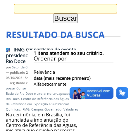
RESULTADO DA BUSCA
IFMG-GV participa de evento
1
itens atendem ao seu critério.
presidencial do Novo Acordo do
Ordenar por
Rio Doce
por
Setor de Comunicação
Relevância
—
publicado
29/09/2025
—
última modificação
data (mais recente primeiro)
03/10/2025 15h53
— registrado em:
Novo Acordo do Rio Doce
Alfabeticamente
,
posse
,
Conselho Federal de Participação Social da
Bacia do Rio Doce e Litoral Norte Capixaba
,
CFPS
Rio Doce
,
Centro de Referência das Águas
,
Centro
de Referência em Exposição a Substâncias
Químicas
,
IFMG
,
Campus Governador Valadares
Na cerimônia, em Brasília, foi
anunciada a implantação do
Centro de Referência das Águas,
iniciativa que envolve parcerias