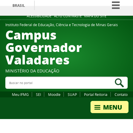
BRASIL
Simplifique!
ACESSIBILIDADE
ALTO CONTRASTE
MAPA DO SITE
Comunica BR
Instituto Federal de Educação, Ciência e Tecnologia de Minas Gerais
Campus
Participe
Governador
Acesso à informação
Valadares
Legislação
Canais
MINISTÉRIO DA EDUCAÇÃO
Buscar no portal
Bus
Meu IFMG
SEI
Moodle
SUAP
Portal Reitoria
Contato