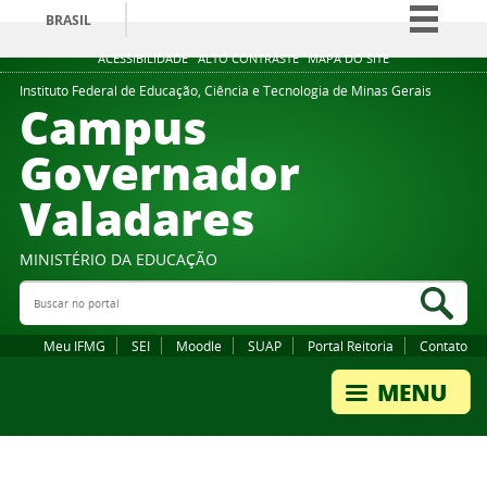
BRASIL
Simplifique!
ACESSIBILIDADE
ALTO CONTRASTE
MAPA DO SITE
Comunica BR
Instituto Federal de Educação, Ciência e Tecnologia de Minas Gerais
Campus
Participe
Governador
Acesso à informação
Valadares
Legislação
Canais
MINISTÉRIO DA EDUCAÇÃO
Buscar no portal
Bus
Meu IFMG
SEI
Moodle
SUAP
Portal Reitoria
Contato