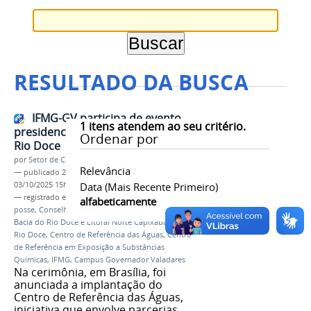
RESULTADO DA BUSCA
IFMG-GV participa de evento
1
itens atendem ao seu critério.
presidencial do Novo Acordo do
Ordenar por
Rio Doce
por
Setor de Comunicação
Relevância
—
publicado
29/09/2025
—
última modificação
03/10/2025 15h53
Data (mais Recente Primeiro)
— registrado em:
Novo Acordo do Rio Doce
,
alfabeticamente
posse
,
Conselho Federal de Participação Social da
Bacia do Rio Doce e Litoral Norte Capixaba
,
CFPS
Rio Doce
,
Centro de Referência das Águas
,
Centro
de Referência em Exposição a Substâncias
Químicas
,
IFMG
,
Campus Governador Valadares
Na cerimônia, em Brasília, foi
anunciada a implantação do
Centro de Referência das Águas,
iniciativa que envolve parcerias