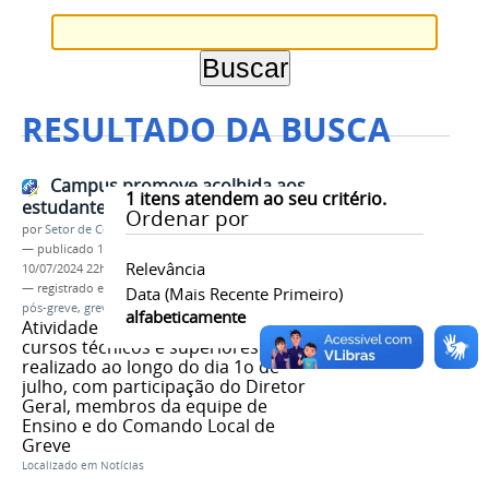
RESULTADO DA BUSCA
Campus promove acolhida aos
1
itens atendem ao seu critério.
estudantes no retorno pós-greve
Ordenar por
por
Setor de Comunicação
—
publicado
10/07/2024
—
última modificação
Relevância
10/07/2024 22h17
— registrado em:
acolhida estudantes
,
retomada
,
Data (mais Recente Primeiro)
pós-greve
,
greve
,
servidores
alfabeticamente
Atividade envolveu alunos(as) dos
cursos técnicos e superiores. Foi
realizado ao longo do dia 1o de
julho, com participação do Diretor
Geral, membros da equipe de
Ensino e do Comando Local de
Greve
Localizado em
Notícias