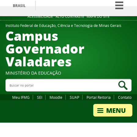
BRASIL
Simplifique!
ACESSIBILIDADE
ALTO CONTRASTE
MAPA DO SITE
Comunica BR
Instituto Federal de Educação, Ciência e Tecnologia de Minas Gerais
Campus
Participe
Governador
Acesso à informação
Valadares
Legislação
Canais
MINISTÉRIO DA EDUCAÇÃO
Buscar no portal
Bus
Meu IFMG
SEI
Moodle
SUAP
Portal Reitoria
Contato