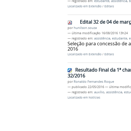
— registrado em:
estudante
,
assistência
,
b
Localizado em
Extensão
/
Editais
Edital 32 de 04 de març
por
hunilson.souza
—
última modificação
16/08/2016 13h24
— registrado em:
assistência
,
estudante
,
e
Seleção para concessão de a
2016
Localizado em
Extensão
/
Editais
Resultado Final da 1ª ch
32/2016
por
Ronaldo Fernandes Roque
—
publicado
22/05/2016
—
última modifi
— registrado em:
auxílio
,
assistência
,
estu
Localizado em
Notícias