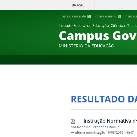
BRASIL
Ir para o conteúdo
1
Ir para o menu
2
Ir para
Instituto Federal de Educação, Ciência e Tecn
Campus Gov
MINISTÉRIO DA EDUCAÇÃO
RESULTADO D
Instrução Normativa nº 
por
Ronaldo Fernandes Roque
—
última modificação
16/08/2016 14h47