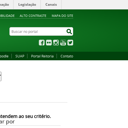
mação
Legislação
Canais
IBILIDADE
ALTO CONTRASTE
MAPA DO SITE
Buscar no portal
Buscar no portal
Facebook
Flickr
Instagram
YouTube
Twitter
oodle
SUAP
Portal Reitoria
Contato
atendem ao seu critério.
ar por