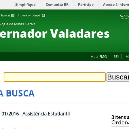
Simplifique!
Comunica BR
Participe
Acesso à infor
 a busca
3
Ir para o rodapé
4
ACESS
ologia de Minas Gerais
ernador Valadares
Meu IFMG
SEI
M
A BUSCA
01/2016 - Assistência Estudantil
3
itens 
Orden