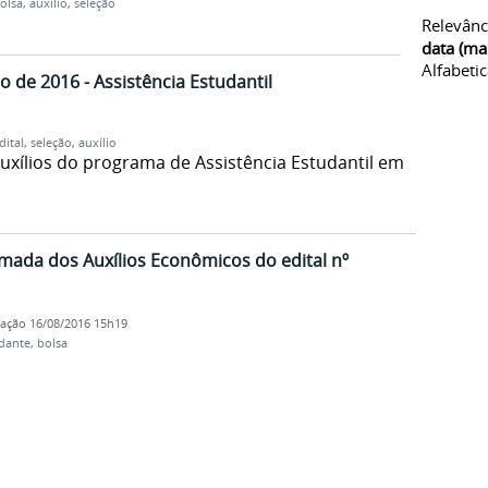
olsa
,
auxílio
,
seleção
Relevânc
data (ma
Alfabeti
o de 2016 - Assistência Estudantil
dital
,
seleção
,
auxílio
uxílios do programa de Assistência Estudantil em
amada dos Auxílios Econômicos do edital nº
cação
16/08/2016 15h19
dante
,
bolsa