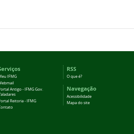
Serviços
RSS
Meu IFMG
O que é?
Webmail
Navegação
ortal Antigo - IFMG Gov.
Valadares
Acessibilidade
ortal Reitoria - IFMG
Mapa do site
Contato