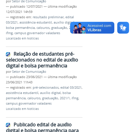
por
Setor de Comunicação
—
publicado
12/07/2021
—
última modificação
12/07/2021 14h59
— registrado em:
resultado preliminar
,
edital
03/2021
,
assistência estudantil
,
auxílio digital
,
bolsa permanência
,
calouros
,
graduação
,
2021/1
,
ifmg
,
campus governador valadares
Localizado em
Notícias
Relação de estudantes pré-
selecionados no edital de auxílio
digital e bolsa permanência
por
Setor de Comunicação
—
publicado
23/06/2021
—
última modificação
23/06/2021 11h43
— registrado em:
pré-selecionados
,
edital 03/2021
,
assistência estudantil
,
auxílio digital
,
bolsa
permanência
,
calouros
,
graduação
,
2021/1
,
ifmg
,
campus governador valadares
Localizado em
Notícias
Publicado edital de auxílio
digital e bolsa permanência para