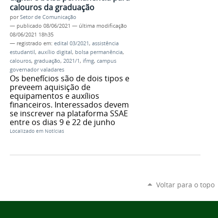
calouros da graduação
por
Setor de Comunicação
—
publicado
08/06/2021
—
última modificação
08/06/2021 18h35
— registrado em:
edital 03/2021
,
assistência
estudantil
,
auxílio digital
,
bolsa permanência
,
calouros
,
graduação
,
2021/1
,
ifmg
,
campus
governador valadares
Os benefícios são de dois tipos e
preveem aquisição de
equipamentos e auxílios
financeiros. Interessados devem
se inscrever na plataforma SSAE
entre os dias 9 e 22 de junho
Localizado em
Notícias
Voltar para o topo