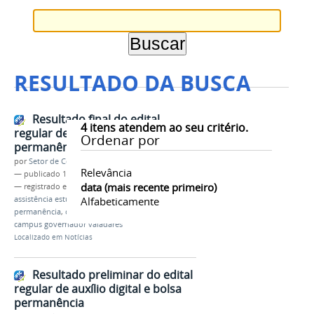
RESULTADO DA BUSCA
Resultado final do edital
4
itens atendem ao seu critério.
regular de auxílio digital e bolsa
Ordenar por
permanência
por
Setor de Comunicação
Relevância
—
publicado
19/07/2021
data (mais recente primeiro)
— registrado em:
resultado final
,
edital 03/2021
,
assistência estudantil
Alfabeticamente
,
auxílio digital
,
bolsa
permanência
,
calouros
,
graduação
,
2021/1
,
ifmg
,
campus governador valadares
Localizado em
Notícias
Resultado preliminar do edital
regular de auxílio digital e bolsa
permanência