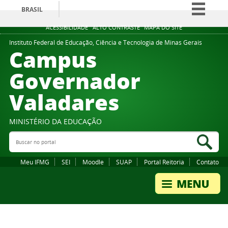
BRASIL
Simplifique!
ACESSIBILIDADE
ALTO CONTRASTE
MAPA DO SITE
Comunica BR
Instituto Federal de Educação, Ciência e Tecnologia de Minas Gerais
Campus
Participe
Governador
Acesso à informação
Valadares
Legislação
Canais
MINISTÉRIO DA EDUCAÇÃO
Buscar no portal
Bus
Meu IFMG
SEI
Moodle
SUAP
Portal Reitoria
Contato