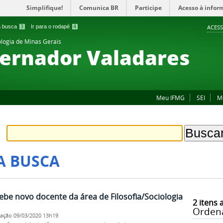
Simplifique!
Comunica BR
Participe
Acesso à infor
 a busca
3
Ir para o rodapé
4
ACESS
ologia de Minas Gerais
ernador Valadares
Meu IFMG
SEI
M
A BUSCA
be novo docente da área de Filosofia/Sociologia
2
itens 
Orden
cação
09/03/2020 13h19