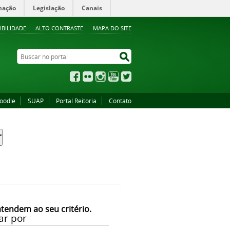
mação
Legislação
Canais
IBILIDADE
ALTO CONTRASTE
MAPA DO SITE
Buscar no portal
Buscar no portal
Facebook
Flickr
Instagram
YouTube
Twitter
oodle
SUAP
Portal Reitoria
Contato
atendem ao seu critério.
ar por