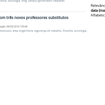
osofia
,
sociologia
,
ifmg
,
campus governador valadares
Relevânc
data (ma
Alfabeti
om três novos professores substitutos
cação
09/03/2018 10h49
ubstitutos
,
área
,
engenharia
,
segurança do trabalho
,
filosofia
,
sociologia
,