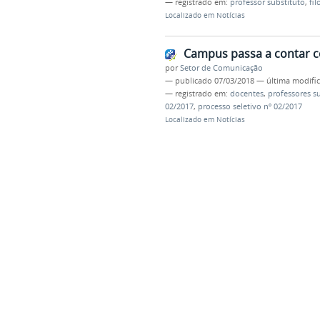
— registrado em:
professor substituto
,
fil
Localizado em
Notícias
Campus passa a contar c
por
Setor de Comunicação
—
publicado
07/03/2018
—
última modifi
— registrado em:
docentes
,
professores s
02/2017
,
processo seletivo nº 02/2017
Localizado em
Notícias