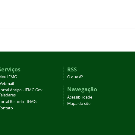
Serviços
RSS
Meu IFMG
O que é?
Webmail
Navegação
ortal Antigo - IFMG Gov.
Valadares
Acessibilidade
ortal Reitoria - IFMG
Mapa do site
Contato