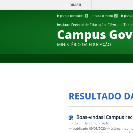
BRASIL
Ir para o conteúdo
1
Ir para o menu
2
Ir para
Instituto Federal de Educação, Ciência e Tecn
Campus Gov
MINISTÉRIO DA EDUCAÇÃO
RESULTADO D
Boas-vindas! Campus rece
por
Setor de Comunicação
—
publicado
09/03/2020
—
última modifi