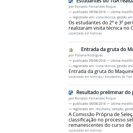
Estudantes do TGA realiz
por
Ronaldo Fernandes Roque
—
publicado
09/08/2016
—
última modifi
— registrado em:
visita técnica
,
gestão am
Os estudantes do 2º e 3º pe
realizaram visita técnica no 
Localizado em
Notícias
Entrada da gruta do M
por
Poliana Rodrigues
—
publicado
09/08/2016
—
última modifi
— registrado em:
visita técnica
,
gestão am
Entrada da gruta do Maquin
Localizado em
Notícias
/
Estudantes do TGA r
Resultado preliminar do 
por
Ronaldo Fernandes Roque
—
publicado
08/08/2016
—
última modifi
— registrado em:
resultado
,
seleção
,
gest
A Comissão Própria de Seleç
classificação no processo s
remanescentes do curso de 
Localizado em
Notícias