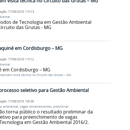
am visita técnica no Circuito das Grutas – MG
cação
17/08/2016 11h13
biental
ríodos de Tecnologia em Gestão Ambiental
Circuito das Grutas - MG
aquiné em Cordisburgo – MG
cação
17/08/2016 11h12
biental
é em Cordisburgo – MG
ealizam visita técnica no Circuito das Grutas – MG
processo seletivo para Gestão Ambiental
cação
17/08/2016 10h36
ão ambiental
,
vagas remanescentes
,
preliminar
ão torna público o resultado preliminar da
eletivo para preenchimento de vagas
Tecnologia em Gestão Ambiental 2016/2.