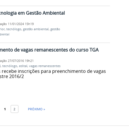
cnologia em Gestão Ambiental
cação
11/01/2024 15h19
ior
,
tecnólogo
,
gestão ambiental
,
gestão
biental
imento de vagas remanescentes do curso TGA
cação
27/07/2016 19h21
l
,
tecnólogo
,
edital
,
vagas remanescentes
 recebe inscrições para preenchimento de vagas
tre 2016/2
1
2
PRÓXIMO »