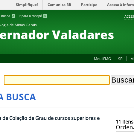
Simplifique!
Comunica BR
Participe
Acesso à infor
 a busca
3
Ir para o rodapé
4
ACESS
ologia de Minas Gerais
ernador Valadares
Meu IFMG
SEI
M
A BUSCA
 de Colação de Grau de cursos superiores e
11
itens
Orden