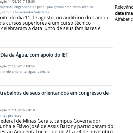
cação
14/08/2017 13h36
Relevânc
superior
,
engenharia de produção
,
gestão ambiental
,
técnico
g
,
campus Governador Valadares
data (ma
oite do dia 11 de agosto, no auditório do Campus.
Alfabeti
ois cursos superiores e um curso técnico
celebraram a data junto de seus familiares e
Dia da Água, com apoio do IEF
cação
21/03/2017 18h55
l
,
meio ambiente
,
água
,
palestra
trabalhos de seus orientandos em congresso de
cação
27/11/2016 21h10
ntal
,
professor
 Federal de Minas Gerais, campus Governador
unha e Flávio José de Assis Barony participaram do
 Gestão Ambiental ocorrido de 21 a 24 de novembro