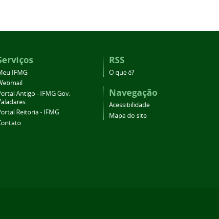
Serviços
RSS
Meu IFMG
O que é?
Webmail
Navegação
ortal Antigo - IFMG Gov.
Valadares
Acessibilidade
ortal Reitoria - IFMG
Mapa do site
Contato