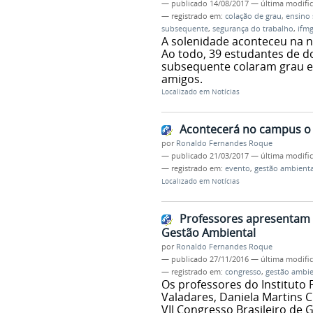
—
publicado
14/08/2017
—
última modifi
— registrado em:
colação de grau
,
ensino 
subsequente
,
segurança do trabalho
,
ifm
A solenidade aconteceu na n
Ao todo, 39 estudantes de d
subsequente colaram grau e 
amigos.
Localizado em
Notícias
Acontecerá no campus o 
por
Ronaldo Fernandes Roque
—
publicado
21/03/2017
—
última modifi
— registrado em:
evento
,
gestão ambienta
Localizado em
Notícias
Professores apresentam 
Gestão Ambiental
por
Ronaldo Fernandes Roque
—
publicado
27/11/2016
—
última modifi
— registrado em:
congresso
,
gestão ambie
Os professores do Instituto
Valadares, Daniela Martins C
VII Congresso Brasileiro de