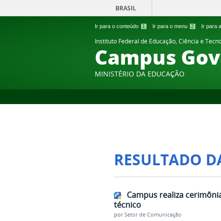
BRASIL
Ir para o conteúdo
1
Ir para o menu
2
Ir para
Instituto Federal de Educação, Ciência e Tecn
Campus Gov
MINISTÉRIO DA EDUCAÇÃO
RESULTADO D
Campus realiza cerimônia
técnico
por
Setor de Comunicação