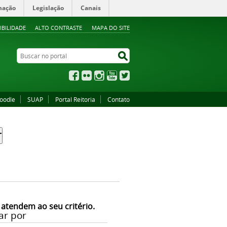
mação
Legislação
Canais
IBILIDADE
ALTO CONTRASTE
MAPA DO SITE
Buscar no portal
Buscar no portal
Facebook
Flickr
Instagram
YouTube
Twitter
oodle
SUAP
Portal Reitoria
Contato
 atendem ao seu critério.
ar por