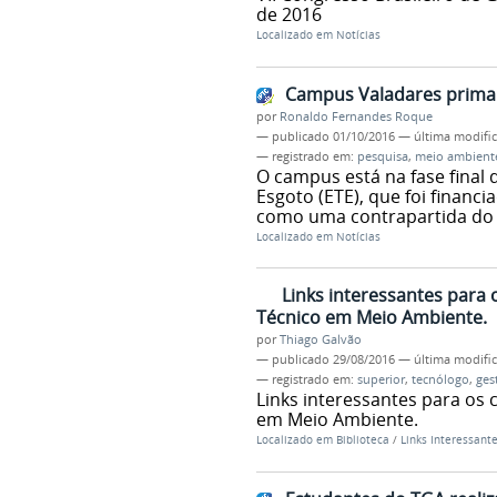
de 2016
Localizado em
Notícias
Campus Valadares prima 
por
Ronaldo Fernandes Roque
—
publicado
01/10/2016
—
última modifi
— registrado em:
pesquisa
,
meio ambient
O campus está na fase final
Esgoto (ETE), que foi financi
como uma contrapartida do
Localizado em
Notícias
Links interessantes para
Técnico em Meio Ambiente.
por
Thiago Galvão
—
publicado
29/08/2016
—
última modifi
— registrado em:
superior
,
tecnólogo
,
ges
Links interessantes para os
em Meio Ambiente.
Localizado em
Biblioteca
/
Links Interessant