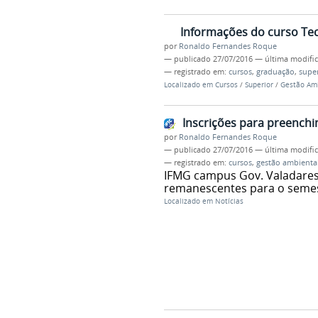
Informações do curso Te
por
Ronaldo Fernandes Roque
—
publicado
27/07/2016
—
última modifi
— registrado em:
cursos
,
graduação
,
super
Localizado em
Cursos
/
Superior
/
Gestão Am
Inscrições para preench
por
Ronaldo Fernandes Roque
—
publicado
27/07/2016
—
última modifi
— registrado em:
cursos
,
gestão ambienta
IFMG campus Gov. Valadares
remanescentes para o semes
Localizado em
Notícias