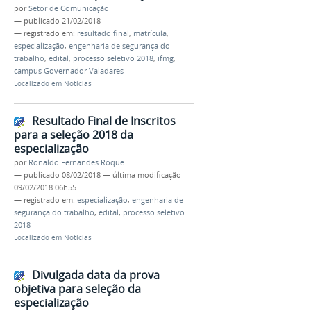
por
Setor de Comunicação
—
publicado
21/02/2018
— registrado em:
resultado final
,
matrícula
,
especialização
,
engenharia de segurança do
trabalho
,
edital
,
processo seletivo 2018
,
ifmg
,
campus Governador Valadares
Localizado em
Notícias
Resultado Final de Inscritos
para a seleção 2018 da
especialização
por
Ronaldo Fernandes Roque
—
publicado
08/02/2018
—
última modificação
09/02/2018 06h55
— registrado em:
especialização
,
engenharia de
segurança do trabalho
,
edital
,
processo seletivo
2018
Localizado em
Notícias
Divulgada data da prova
objetiva para seleção da
especialização