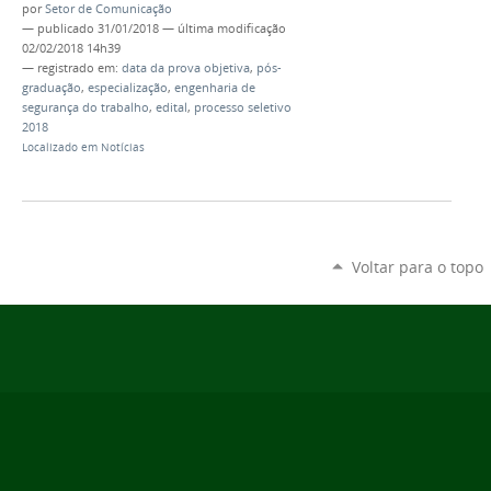
por
Setor de Comunicação
—
publicado
31/01/2018
—
última modificação
02/02/2018 14h39
— registrado em:
data da prova objetiva
,
pós-
graduação
,
especialização
,
engenharia de
segurança do trabalho
,
edital
,
processo seletivo
2018
Localizado em
Notícias
Voltar para o topo