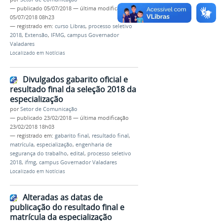
—
publicado
05/07/2018
—
última modificação
05/07/2018 08h23
— registrado em:
curso Libras
,
processo seletivo
2018
,
Extensão
,
IFMG
,
campus Governador
Valadares
Localizado em
Notícias
Divulgados gabarito oficial e
resultado final da seleção 2018 da
especialização
por
Setor de Comunicação
—
publicado
23/02/2018
—
última modificação
23/02/2018 18h03
— registrado em:
gabarito final
,
resultado final
,
matrícula
,
especialização
,
engenharia de
segurança do trabalho
,
edital
,
processo seletivo
2018
,
ifmg
,
campus Governador Valadares
Localizado em
Notícias
Alteradas as datas de
publicação do resultado final e
matrícula da especialização