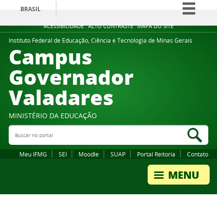
BRASIL
Simplifique!
ACESSIBILIDADE
ALTO CONTRASTE
MAPA DO SITE
Comunica BR
Instituto Federal de Educação, Ciência e Tecnologia de Minas Gerais
Campus
Participe
Governador
Acesso à informação
Valadares
Legislação
Canais
MINISTÉRIO DA EDUCAÇÃO
Buscar no portal
Bus
Meu IFMG
SEI
Moodle
SUAP
Portal Reitoria
Contato