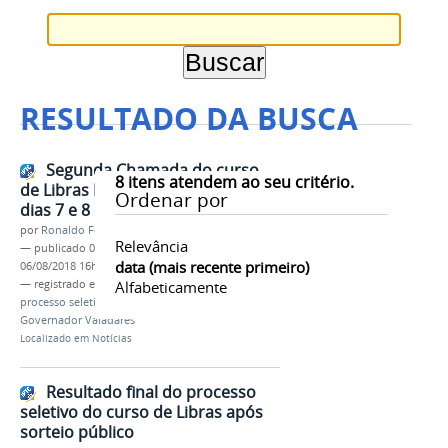
RESULTADO DA BUSCA
Segunda Chamada do curso
8
itens atendem ao seu critério.
de Libras Básico; matrícula nos
Ordenar por
dias 7 e 8 de agosto
por
Ronaldo Fernandes Roque
Relevância
—
publicado
06/08/2018
—
última modificação
data (mais recente primeiro)
06/08/2018 16h23
— registrado em:
resultado final
Alfabeticamente
,
curso Libras
,
processo seletivo 2018
,
Extensão
,
IFMG campus
Governador Valadares
Localizado em
Notícias
Resultado final do processo
seletivo do curso de Libras após
sorteio público