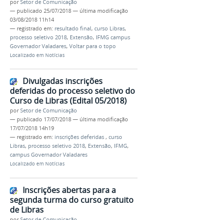
por
Setor de Comunicação
—
publicado
25/07/2018
—
última modificação
03/08/2018 11h14
— registrado em:
resultado final
,
curso Libras
,
processo seletivo 2018
,
Extensão
,
IFMG campus
Governador Valadares
,
Voltar para o topo
Localizado em
Notícias
Divulgadas inscrições
deferidas do processo seletivo do
Curso de Libras (Edital 05/2018)
por
Setor de Comunicação
—
publicado
17/07/2018
—
última modificação
17/07/2018 14h19
— registrado em:
inscrições deferidas
,
curso
Libras
,
processo seletivo 2018
,
Extensão
,
IFMG
,
campus Governador Valadares
Localizado em
Notícias
Inscrições abertas para a
segunda turma do curso gratuito
de Libras
por
Setor de Comunicação