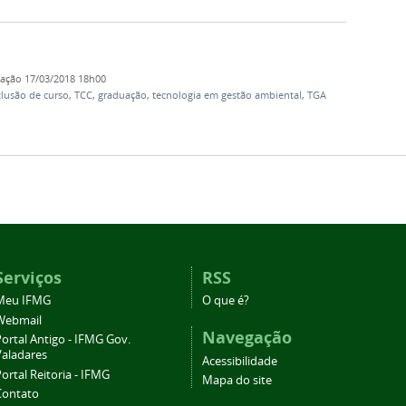
cação
17/03/2018 18h00
clusão de curso
,
TCC
,
graduação
,
tecnologia em gestão ambiental
,
TGA
Serviços
RSS
Meu IFMG
O que é?
Webmail
Navegação
ortal Antigo - IFMG Gov.
Valadares
Acessibilidade
ortal Reitoria - IFMG
Mapa do site
Contato