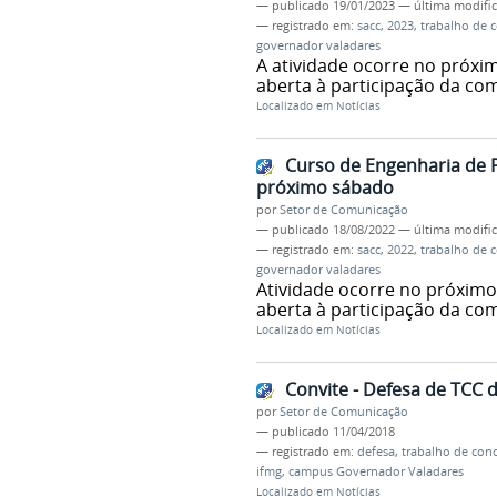
—
publicado
19/01/2023
—
última modifi
— registrado em:
sacc
,
2023
,
trabalho de 
governador valadares
A atividade ocorre no próxim
aberta à participação da co
Localizado em
Notícias
Curso de Engenharia de
próximo sábado
por
Setor de Comunicação
—
publicado
18/08/2022
—
última modifi
— registrado em:
sacc
,
2022
,
trabalho de 
governador valadares
Atividade ocorre no próximo 
aberta à participação da co
Localizado em
Notícias
Convite - Defesa de TCC 
por
Setor de Comunicação
—
publicado
11/04/2018
— registrado em:
defesa
,
trabalho de con
ifmg
,
campus Governador Valadares
Localizado em
Notícias