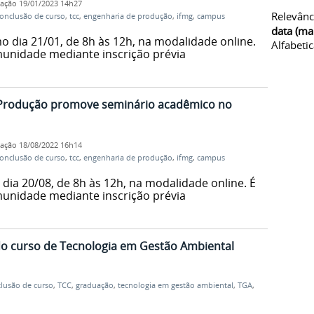
cação
19/01/2023 14h27
Relevânc
conclusão de curso
,
tcc
,
engenharia de produção
,
ifmg
,
campus
data (ma
o dia 21/01, de 8h às 12h, na modalidade online. É
Alfabeti
munidade mediante inscrição prévia
 Produção promove seminário acadêmico no
cação
18/08/2022 16h14
conclusão de curso
,
tcc
,
engenharia de produção
,
ifmg
,
campus
dia 20/08, de 8h às 12h, na modalidade online. É
munidade mediante inscrição prévia
do curso de Tecnologia em Gestão Ambiental
clusão de curso
,
TCC
,
graduação
,
tecnologia em gestão ambiental
,
TGA
,