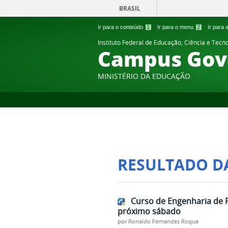
BRASIL
Ir para o conteúdo
1
Ir para o menu
2
Ir para
Instituto Federal de Educação, Ciência e Tecn
Campus Gov
MINISTÉRIO DA EDUCAÇÃO
RESULTADO D
Curso de Engenharia de
próximo sábado
por
Ronaldo Fernandes Roque