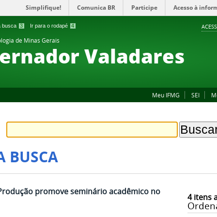
Simplifique!
Comunica BR
Participe
Acesso à infor
 a busca
3
Ir para o rodapé
4
ACESS
ologia de Minas Gerais
ernador Valadares
Meu IFMG
SEI
M
A BUSCA
 Produção promove seminário acadêmico no
4
itens 
Orden