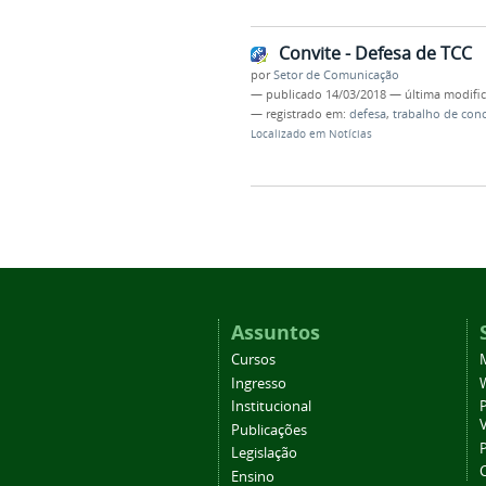
Convite - Defesa de TCC
por
Setor de Comunicação
—
publicado
14/03/2018
—
última modifi
— registrado em:
defesa
,
trabalho de con
Localizado em
Notícias
Assuntos
Cursos
Ingresso
Institucional
P
Publicações
P
Legislação
Ensino