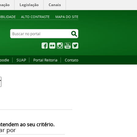
mação
Legislação
Canais
IBILIDADE
ALTO CONTRASTE
MAPA DO SITE
Buscar no portal
Buscar no portal
Facebook
Flickr
Instagram
YouTube
Twitter
oodle
SUAP
Portal Reitoria
Contato
atendem ao seu critério.
ar por