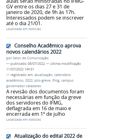
aulas serão ministradas no IFMG-
GV entre os dias 27 e 31 de
janeiro de 2020, de 9h às 17h.
Interessados podem se inscrever
até o dia 21/01.
Localizado em
Notícias
Conselho Acadêmico aprova
novos calendários 2022
por
Setor de Comunicação
—
publicado
08/07/2022
—
última modificação
11/07/2022 14h31
— registrado em:
atualização
,
calendário
acadêmico
,
2022
,
pós-greve
,
ifmg
,
campus
governador valadares
A revisão dos documentos foram
necessárias em função da greve
dos servidores do IFMG,
deflagrada em 16 de maio e
encerrada em 1º de julho
Localizado em
Notícias
Atualização do edital 2022 de