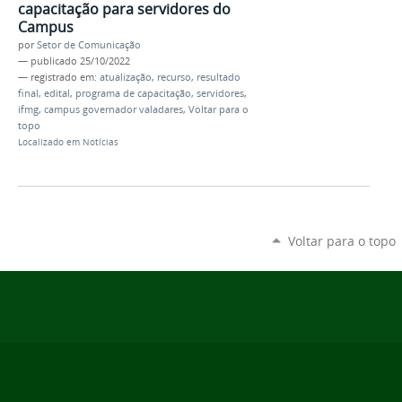
capacitação para servidores do
Campus
por
Setor de Comunicação
—
publicado
25/10/2022
— registrado em:
atualização
,
recurso
,
resultado
final
,
edital
,
programa de capacitação
,
servidores
,
ifmg
,
campus governador valadares
,
Voltar para o
topo
Localizado em
Notícias
Voltar para o topo