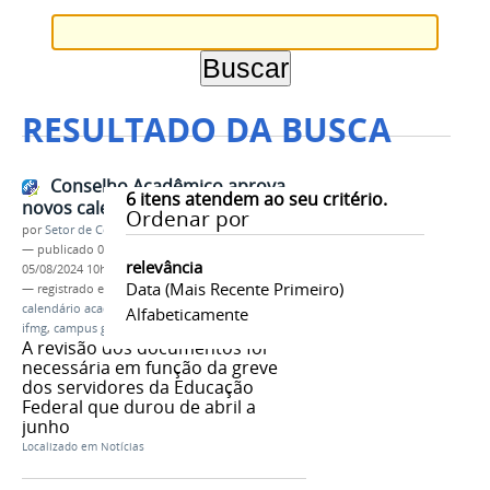
RESULTADO DA BUSCA
Conselho Acadêmico aprova
6
itens atendem ao seu critério.
novos calendários 2024 pós-greve
Ordenar por
por
Setor de Comunicação
—
publicado
03/08/2024
—
última modificação
relevância
05/08/2024 10h55
Data (mais Recente Primeiro)
— registrado em:
atualização
,
novos calendários
,
calendário acadêmico 2024
,
pós-greve
,
servidores
,
Alfabeticamente
ifmg
,
campus governador valadares
A revisão dos documentos foi
necessária em função da greve
dos servidores da Educação
Federal que durou de abril a
junho
Localizado em
Notícias