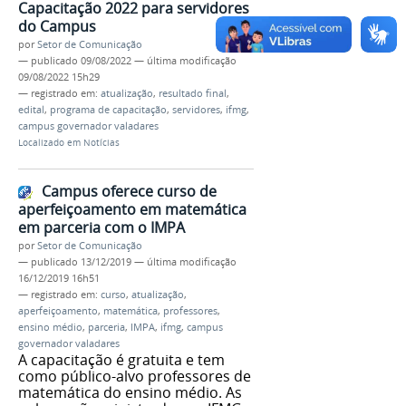
Capacitação 2022 para servidores
do Campus
por
Setor de Comunicação
—
publicado
09/08/2022
—
última modificação
09/08/2022 15h29
— registrado em:
atualização
,
resultado final
,
edital
,
programa de capacitação
,
servidores
,
ifmg
,
campus governador valadares
Localizado em
Notícias
Campus oferece curso de
aperfeiçoamento em matemática
em parceria com o IMPA
por
Setor de Comunicação
—
publicado
13/12/2019
—
última modificação
16/12/2019 16h51
— registrado em:
curso
,
atualização
,
aperfeiçoamento
,
matemática
,
professores
,
ensino médio
,
parceria
,
IMPA
,
ifmg
,
campus
governador valadares
A capacitação é gratuita e tem
como público-alvo professores de
matemática do ensino médio. As