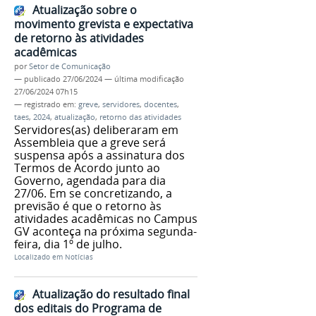
Atualização sobre o
movimento grevista e expectativa
de retorno às atividades
acadêmicas
por
Setor de Comunicação
—
publicado
27/06/2024
—
última modificação
27/06/2024 07h15
— registrado em:
greve
,
servidores
,
docentes
,
taes
,
2024
,
atualização
,
retorno das atividades
Servidores(as) deliberaram em
Assembleia que a greve será
suspensa após a assinatura dos
Termos de Acordo junto ao
Governo, agendada para dia
27/06. Em se concretizando, a
previsão é que o retorno às
atividades acadêmicas no Campus
GV aconteça na próxima segunda-
feira, dia 1º de julho.
Localizado em
Notícias
Atualização do resultado final
dos editais do Programa de