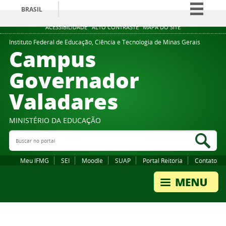
BRASIL
Simplifique!
ACESSIBILIDADE
ALTO CONTRASTE
MAPA DO SITE
Comunica BR
Instituto Federal de Educação, Ciência e Tecnologia de Minas Gerais
Campus
Participe
Governador
Acesso à informação
Valadares
Legislação
Canais
MINISTÉRIO DA EDUCAÇÃO
Buscar no portal
Bus
Meu IFMG
SEI
Moodle
SUAP
Portal Reitoria
Contato