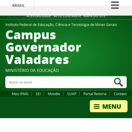
BRASIL
Simplifique!
ACESSIBILIDADE
ALTO CONTRASTE
MAPA DO SITE
Comunica BR
Instituto Federal de Educação, Ciência e Tecnologia de Minas Gerais
Campus
Participe
Governador
Acesso à informação
Valadares
Legislação
Canais
MINISTÉRIO DA EDUCAÇÃO
Buscar no portal
Bus
Meu IFMG
SEI
Moodle
SUAP
Portal Reitoria
Contato