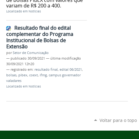
variam de R$ 200 a 400.
Localizado em
Notícias
Resultado final do edital
complementar do Programa
Institucional de Bolsas de
Extensão
por
Setor de Comunicação
—
publicado
30/09/2021
—
última modificação
30/09/2021 12h20
— registrado em:
resultado final
,
edital 06/2021
,
bolsas
,
pibex
,
coext
,
ifmg
,
campus governador
valadares
Localizado em
Notícias
Voltar para o topo