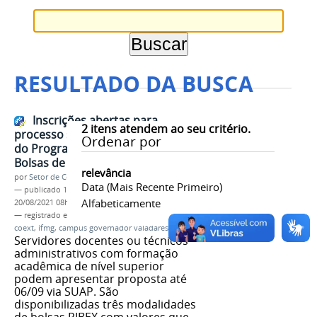
RESULTADO DA BUSCA
Inscrições abertas para
2
itens atendem ao seu critério.
processo seletivo complementar
Ordenar por
do Programa Institucional de
Bolsas de Extensão
relevância
por
Setor de Comunicação
Data (mais Recente Primeiro)
—
publicado
17/08/2021
—
última modificação
Alfabeticamente
20/08/2021 08h10
— registrado em:
edital 06/2021
,
bolsas
,
pibex
,
coext
,
ifmg
,
campus governador valadares
Servidores docentes ou técnicos
administrativos com formação
acadêmica de nível superior
podem apresentar proposta até
06/09 via SUAP. São
disponibilizadas três modalidades
de bolsas PIBEX com valores que