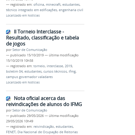
— registrado em:
oficina
,
minecraft
,
estudantes
,
técnico integrado em edificações
,
engenharia civil
Localizado em
Notícias
II Torneio Interclasse -
Resultado, classificação e tabela
de jogos
por
Setor de Comunicação
—
publicado
15/10/2019
—
última modificação
15/10/2019 10h58
— registrado em:
torneio
,
interclasse
,
2019
,
boletim 04
,
estudantes
,
cursos técnicos
,
ifmg
,
campus governador valadares
Localizado em
Notícias
Nota oficial acerca das
reivindicações de alunos do IFMG
por
Setor de Comunicação
—
publicado
29/05/2026
—
última modificação
29/05/2026 10h49
— registrado em:
reivindicação
,
estudantes
,
FENET
,
Dia Nacional de Ocupação de Reitorias