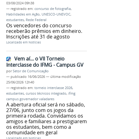
03/08/2024 09h38
— registrado em:
concurso de fotografia
,
Habilidades em Ação
,
UNESCO-UNEVOC
,
estudantes
,
Rede Federal
Os vencedores do concurso
receberão prêmios em dinheiro.
Inscrições até 31 de agosto
Localizado em
Notícias
Vem aí... o VII Torneio
Interclasse do IFMG - Campus GV
por
Setor de Comunicação
—
publicado
16/06/2026
—
última modificação
25/06/2026 12h40
— registrado em:
torneio interclasse 2026
,
estudantes
,
cursos técnicos integrado
,
ifmg
campus governador valadares
A abertura oficial será no sábado,
27/06, junto com os jogos da
primeira rodada. Convidamos os
amigos e familiares a prestigiarem
os estudantes, bem como a
comunidade em geral
Localizado em
Notícias