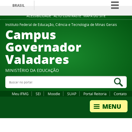
BRASIL
Simplifique!
ACESSIBILIDADE
ALTO CONTRASTE
MAPA DO SITE
Comunica BR
Instituto Federal de Educação, Ciência e Tecnologia de Minas Gerais
Campus
Participe
Governador
Acesso à informação
Valadares
Legislação
Canais
MINISTÉRIO DA EDUCAÇÃO
Buscar no portal
Bus
Meu IFMG
SEI
Moodle
SUAP
Portal Reitoria
Contato