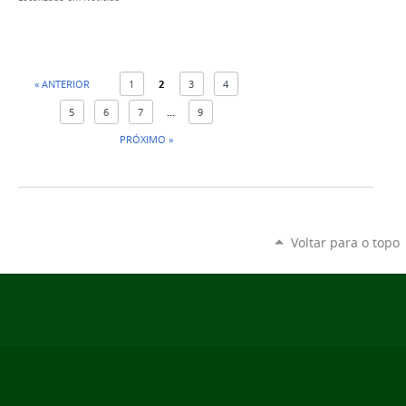
« ANTERIOR
1
2
3
4
5
6
7
...
9
PRÓXIMO »
Voltar para o topo