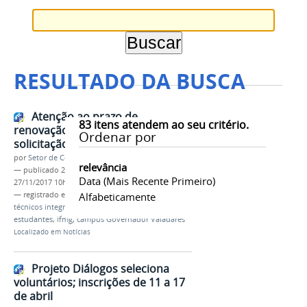
RESULTADO DA BUSCA
Atenção ao prazo de
83
itens atendem ao seu critério.
renovação de matrícula e
Ordenar por
solicitação de colação de grau
por
Setor de Comunicação
relevância
—
publicado
21/11/2017
—
última modificação
Data (mais Recente Primeiro)
27/11/2017 10h44
— registrado em:
renovação
Alfabeticamente
,
matrícula
,
cursos
técnicos integrados
,
graduação
,
subsequente
,
estudantes
,
ifmg
,
campus Governador Valadares
Localizado em
Notícias
Projeto Diálogos seleciona
voluntários; inscrições de 11 a 17
de abril