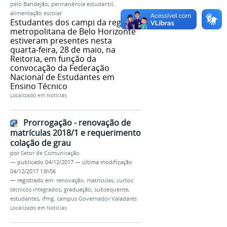
pelo Bandejão
,
permanência estudantil
,
alimentação escolar
Estudantes dos campi da região
metropolitana de Belo Horizonte
estiveram presentes nesta
quarta-feira, 28 de maio, na
Reitoria, em função da
convocação da Federação
Nacional de Estudantes em
Ensino Técnico
Localizado em
Notícias
Prorrogação - renovação de
matrículas 2018/1 e requerimento
colação de grau
por
Setor de Comunicação
—
publicado
04/12/2017
—
última modificação
04/12/2017 13h56
— registrado em:
renovação
,
matrículas
,
cursos
técnicos integrados
,
graduação
,
subsequente
,
estudantes
,
ifmg
,
campus Governador Valadares
Localizado em
Notícias