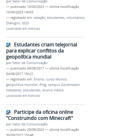
por
Setor de Comunicação
—
publicado
10/04/2023
—
última modificação
10/04/2023 14h55
— registrado em:
seleção
,
estudantes
,
voluntários
,
Diálogos
,
2023
Localizado em
Notícias
Estudantes criam telejornal
para explicar conflitos da
geopolítica mundial
por
Setor de Comunicação
—
publicado
04/08/2017
—
última modificação
04/08/2017 15h21
— registrado em:
Ensino
,
curso técnico
,
geopolítica mundial
,
ifmg
,
campus Governador
Valadares
,
estudantes
,
ensino médio
Localizado em
Notícias
Participe da oficina online
"Construindo com Minecraft"
por
Setor de Comunicação
—
publicado
29/09/2022
—
última modificação
30/09/2022 15h48