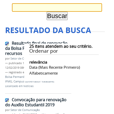
RESULTADO DA BUSCA
Resultado final de renovação
25
itens atendem ao seu critério.
da Bolsa Permanência 2019 após
Ordenar por
recursos
por
Setor de Comunicação
relevância
—
publicado
12/02/2019
—
última modificação
Data (mais Recente Primeiro)
12/02/2019 08h39
— registrado em:
Resultado Final
Alfabeticamente
,
Renovação
,
Bolsa Permanência 2019
,
Assistência Estudantil
,
IFMG
,
Campus Governador Valadares
Localizado em
Notícias
Convocação para renovação
do Auxílio Estudantil 2019
por
Setor de Comunicação