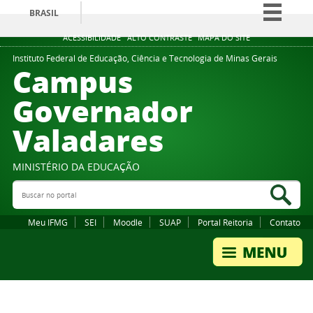
BRASIL
Simplifique!
ACESSIBILIDADE
ALTO CONTRASTE
MAPA DO SITE
Comunica BR
Instituto Federal de Educação, Ciência e Tecnologia de Minas Gerais
Campus
Participe
Governador
Acesso à informação
Valadares
Legislação
Canais
MINISTÉRIO DA EDUCAÇÃO
Buscar no portal
Bus
Meu IFMG
SEI
Moodle
SUAP
Portal Reitoria
Contato