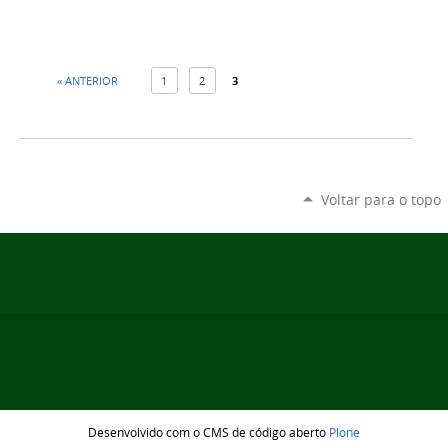
« ANTERIOR
1
2
3
Voltar para o topo
Desenvolvido com o CMS de código aberto
Plone