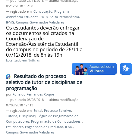
—
publicado
21/11/2018
—
última modificação
05/12/2018 15h08
— registrado em:
Convocação
,
Programa
Assistência Estudantil 2018
,
Bolsa Permanência
,
IFMG
,
Campus Governador Valadares
Os estudantes deverão entregar
os documentos solicitados na
Coordenação de
Extensão/Assistência Estudantil
do campus no período de 26/11 a
07/12/2018, de 8h às 19h
Localizado em
Notícias
Resultado do processo
seletivo de tutor de disciplinas de
programação
por
Ronaldo Fernandes Roque
—
publicado
06/08/2018
—
última modificação
07/08/2018 12h13
— registrado em:
Edital
,
Processo Seletivo
,
Tutoria
,
Disciplinas
,
Lógica de Programação de
Computadores
,
Programação de Computadores I
,
Estudantes
,
Engenharia de Produção
,
IFMG
,
Campus Governador Valadares