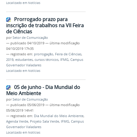
Localizado em
Notícias
Prorrogado prazo para
inscrição de trabalhos na VII Feira
de Ciências
por
Setor de Comunicação
—
publicado
04/10/2019
—
última modificação
04/10/2019 17h35
— registrado em:
prorrogação
,
Feira de Ciências
,
2019
,
estudantes
,
cursos técnicos
,
IFMG
,
Campus
Governador Valadares
Localizado em
Notícias
05 de junho - Dia Mundial do
Meio Ambiente
por
Setor de Comunicação
—
publicado
05/06/2019
—
última modificação
05/06/2019 14h41
— registrado em:
Dia Mundial do Meio Ambiente
,
Agenda Verde
,
Projeto Sala Verde
,
IFMG
,
Campus
Governador Valadares
Localizado em
Notícias