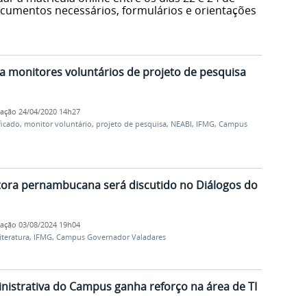
documentos necessários, formulários e orientações
ra monitores voluntários de projeto de pesquisa
cação
24/04/2020 14h27
ficado
,
monitor voluntário
,
projeto de pesquisa
,
NEABI
,
IFMG
,
Campus
tora pernambucana será discutido no Diálogos do
cação
03/08/2024 19h04
iteratura
,
IFMG
,
Campus Governador Valadares
nistrativa do Campus ganha reforço na área de TI