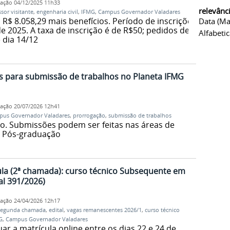
cação
04/12/2025 11h33
relevânc
sor visitante
,
engenharia civil
,
IFMG
,
Campus Governador Valadares
$ 8.058,29 mais benefícios. Período de inscrições
Data (ma
e 2025. A taxa de inscrição é de R$50; pedidos de
Alfabeti
 dia 14/12
s para submissão de trabalhos no Planeta IFMG
cação
20/07/2026 12h41
us Governador Valadares
,
prorrogação
,
submissão de trabalhos
ho. Submissões podem ser feitas nas áreas de
e Pós-graduação
la (2ª chamada): curso técnico Subsequente em
al 391/2026)
cação
24/04/2026 12h17
segunda chamada
,
edital
,
vagas remanescentes 2026/1
,
curso técnico
G
,
Campus Governador Valadares
ar a matrícula online entre os dias 22 e 24 de