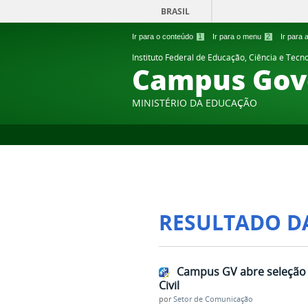
BRASIL
Ir para o conteúdo
1
Ir para o menu
2
Ir para
Instituto Federal de Educação, Ciência e Tecn
Campus Gov
MINISTÉRIO DA EDUCAÇÃO
RESULTADO D
Campus GV abre seleção d
Civil
por
Setor de Comunicação