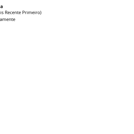
ia
is Recente Primeiro)
camente