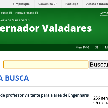
Simplifique!
Comunica BR
Participe
Acesso à infor
 a busca
3
Ir para o rodapé
4
ACESS
ologia de Minas Gerais
ernador Valadares
Meu IFMG
SEI
M
A BUSCA
e professor visitante para a área de Engenharia
256
iten
Orden