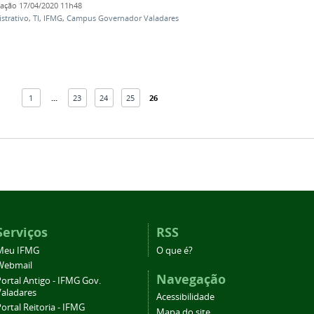
cação
17/04/2020 11h48
strativo
,
TI
,
IFMG
,
Campus Governador Valadares
1
...
23
24
25
26
Serviços
RSS
Meu IFMG
O que é?
Webmail
Navegação
ortal Antigo - IFMG Gov.
Valadares
Acessibilidade
ortal Reitoria - IFMG
Mapa do site