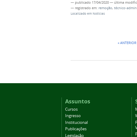
—
publicado
17/04/2020
—
última modifi
— registrado em:
remoção
,
técnico-admini
Localizado em
Notícias
« ANTERIOR
Assuntos
Cursos
Ingresso
Institucional
P
Publicações
P
Legislação