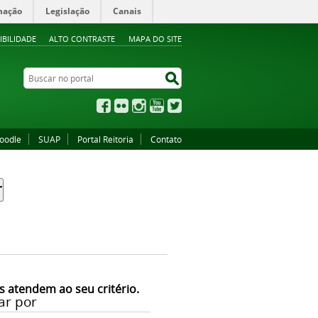
mação
Legislação
Canais
IBILIDADE
ALTO CONTRASTE
MAPA DO SITE
Buscar no portal
Buscar no portal
Facebook
Flickr
Instagram
YouTube
Twitter
oodle
SUAP
Portal Reitoria
Contato
s atendem ao seu critério.
ar por