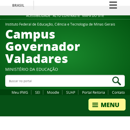
BRASIL
Simplifique!
ACESSIBILIDADE
ALTO CONTRASTE
MAPA DO SITE
Comunica BR
Instituto Federal de Educação, Ciência e Tecnologia de Minas Gerais
Campus
Participe
Governador
Acesso à informação
Valadares
Legislação
Canais
MINISTÉRIO DA EDUCAÇÃO
Buscar no portal
Bus
Meu IFMG
SEI
Moodle
SUAP
Portal Reitoria
Contato