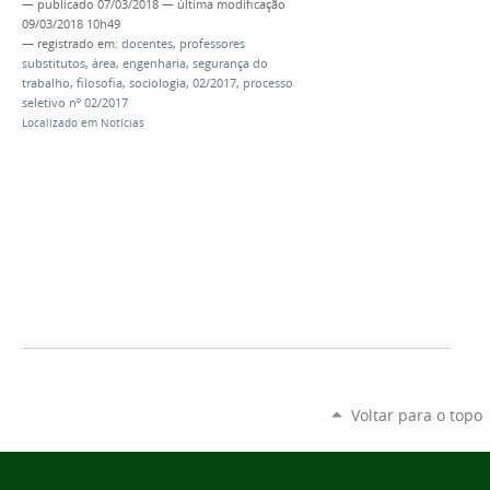
—
publicado
07/03/2018
—
última modificação
09/03/2018 10h49
— registrado em:
docentes
,
professores
substitutos
,
área
,
engenharia
,
segurança do
trabalho
,
filosofia
,
sociologia
,
02/2017
,
processo
seletivo nº 02/2017
Localizado em
Notícias
Voltar para o topo