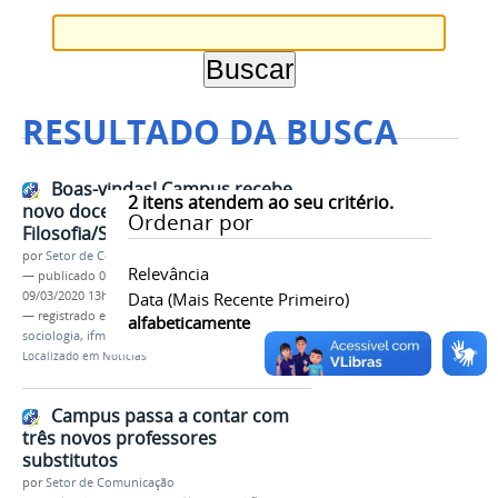
RESULTADO DA BUSCA
Boas-vindas! Campus recebe
2
itens atendem ao seu critério.
novo docente da área de
Ordenar por
Filosofia/Sociologia
por
Setor de Comunicação
Relevância
—
publicado
09/03/2020
—
última modificação
09/03/2020 13h19
Data (mais Recente Primeiro)
— registrado em:
professor substituto
,
filosofia
,
alfabeticamente
sociologia
,
ifmg
,
campus governador valadares
Localizado em
Notícias
Campus passa a contar com
três novos professores
substitutos
por
Setor de Comunicação