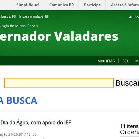
Simplifique!
Comunica BR
Participe
Acesso à infor
 a busca
3
Ir para o rodapé
4
ACESS
ologia de Minas Gerais
ernador Valadares
Meu IFMG
SEI
M
A BUSCA
Dia da Água, com apoio do IEF
11
itens
Orden
cação
21/03/2017 18h55