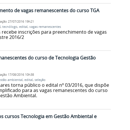
imento de vagas remanescentes do curso TGA
cação
27/07/2016 19h21
l
,
tecnólogo
,
edital
,
vagas remanescentes
 recebe inscrições para preenchimento de vagas
tre 2016/2
emanescentes do curso de Tecnologia Gestão
cação
17/08/2016 10h38
stão ambiental
,
edital
,
seleção
es torna público o edital nº 03/2016, que dispõe
implificado para as vagas remanescentes do curso
estão Ambiental.
 os cursos Tecnologia em Gestão Ambiental e