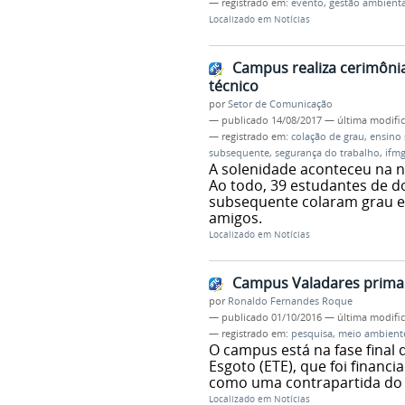
— registrado em:
evento
,
gestão ambienta
Localizado em
Notícias
Campus realiza cerimônia
técnico
por
Setor de Comunicação
—
publicado
14/08/2017
—
última modifi
— registrado em:
colação de grau
,
ensino 
subsequente
,
segurança do trabalho
,
ifm
A solenidade aconteceu na n
Ao todo, 39 estudantes de d
subsequente colaram grau e 
amigos.
Localizado em
Notícias
Campus Valadares prima 
por
Ronaldo Fernandes Roque
—
publicado
01/10/2016
—
última modifi
— registrado em:
pesquisa
,
meio ambient
O campus está na fase final
Esgoto (ETE), que foi financi
como uma contrapartida do
Localizado em
Notícias