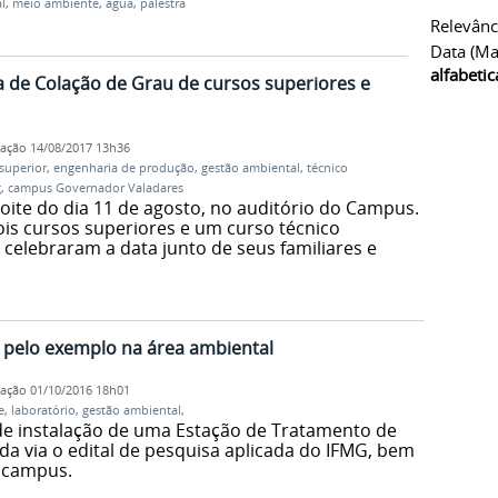
l
,
meio ambiente
,
água
,
palestra
Relevânc
Data (ma
alfabeti
 de Colação de Grau de cursos superiores e
cação
14/08/2017 13h36
superior
,
engenharia de produção
,
gestão ambiental
,
técnico
g
,
campus Governador Valadares
oite do dia 11 de agosto, no auditório do Campus.
ois cursos superiores e um curso técnico
celebraram a data junto de seus familiares e
pelo exemplo na área ambiental
cação
01/10/2016 18h01
e
,
laboratório
,
gestão ambiental
,
 de instalação de uma Estação de Tratamento de
ada via o edital de pesquisa aplicada do IFMG, bem
 campus.