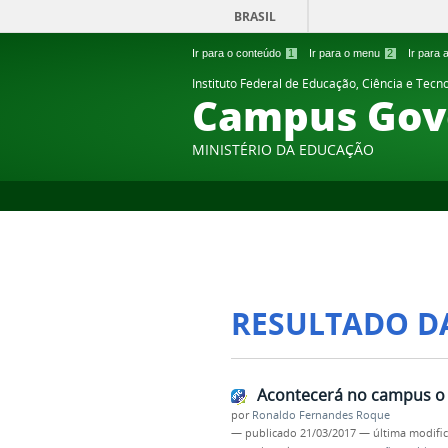
BRASIL
Ir para o conteúdo
1
Ir para o menu
2
Ir para
Instituto Federal de Educação, Ciência e Tecn
Campus Gov
MINISTÉRIO DA EDUCAÇÃO
RESULTADO D
Acontecerá no campus o 
por
Ronaldo Fernandes Roque
—
publicado
21/03/2017
—
última modifi