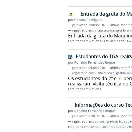
Entrada da gruta do M
por
Poliana Rodrigues
—
publicado
09/08/2016
—
última modifi
— registrado em:
visita técnica
,
gestão am
Entrada da gruta do Maquin
Localizado em
Notícias
/
Estudantes do TGA r
Estudantes do TGA realiz
por
Ronaldo Fernandes Roque
—
publicado
09/08/2016
—
última modifi
— registrado em:
visita técnica
,
gestão am
Os estudantes do 2º e 3º pe
realizaram visita técnica no 
Localizado em
Notícias
Informações do curso Te
por
Ronaldo Fernandes Roque
—
publicado
27/07/2016
—
última modifi
— registrado em:
cursos
,
graduação
,
super
Localizado em
Cursos
/
Superior
/
Gestão Am