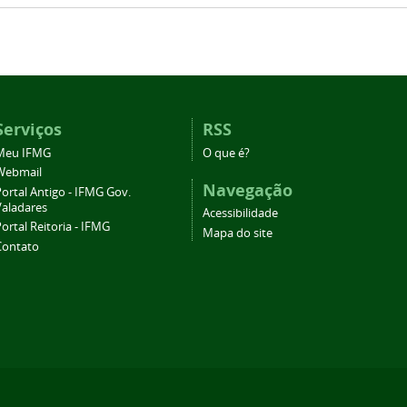
Serviços
RSS
Meu IFMG
O que é?
Webmail
Navegação
ortal Antigo - IFMG Gov.
Valadares
Acessibilidade
ortal Reitoria - IFMG
Mapa do site
Contato