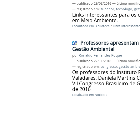
—
publicado
29/08/2016
—
última modifi
— registrado em:
superior
,
tecnólogo
,
ges
Links interessantes para os
em Meio Ambiente.
Localizado em
Biblioteca
/
Links Interessant
Professores apresentam 
Gestão Ambiental
por
Ronaldo Fernandes Roque
—
publicado
27/11/2016
—
última modifi
— registrado em:
congresso
,
gestão ambie
Os professores do Instituto
Valadares, Daniela Martins C
VII Congresso Brasileiro de
de 2016
Localizado em
Notícias