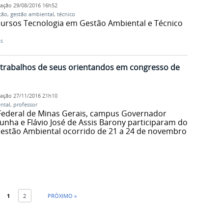
cação
29/08/2016 16h52
tão
,
gestão ambiental
,
técnico
 cursos Tecnologia em Gestão Ambiental e Técnico
es
trabalhos de seus orientandos em congresso de
cação
27/11/2016 21h10
ntal
,
professor
 Federal de Minas Gerais, campus Governador
unha e Flávio José de Assis Barony participaram do
 Gestão Ambiental ocorrido de 21 a 24 de novembro
1
2
PRÓXIMO »