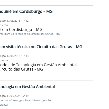
aquiné em Cordisburgo – MG
cação
17/08/2016 11h12
biental
é em Cordisburgo – MG
ealizam visita técnica no Circuito das Grutas – MG
am visita técnica no Circuito das Grutas – MG
cação
17/08/2016 11h13
biental
ríodos de Tecnologia em Gestão Ambiental
Circuito das Grutas - MG
cnologia em Gestão Ambiental
cação
11/01/2024 15h19
ior
,
tecnólogo
,
gestão ambiental
,
gestão
biental