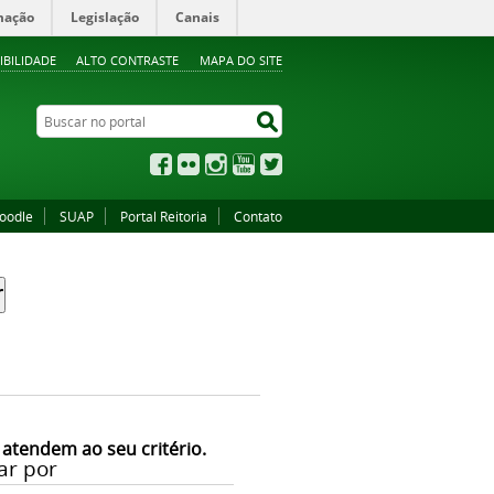
mação
Legislação
Canais
IBILIDADE
ALTO CONTRASTE
MAPA DO SITE
Buscar no portal
Buscar no portal
Facebook
Flickr
Instagram
YouTube
Twitter
oodle
SUAP
Portal Reitoria
Contato
 atendem ao seu critério.
ar por