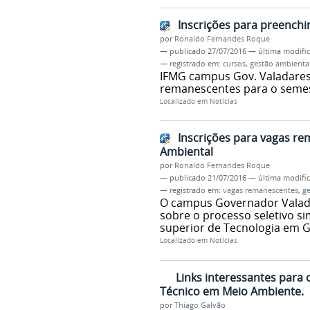
Inscrições para preench
por
Ronaldo Fernandes Roque
—
publicado
27/07/2016
—
última modifi
— registrado em:
cursos
,
gestão ambienta
IFMG campus Gov. Valadares
remanescentes para o semes
Localizado em
Notícias
Inscrições para vagas r
Ambiental
por
Ronaldo Fernandes Roque
—
publicado
21/07/2016
—
última modifi
— registrado em:
vagas remanescentes
,
ge
O campus Governador Valadar
sobre o processo seletivo s
superior de Tecnologia em G
Localizado em
Notícias
Links interessantes para
Técnico em Meio Ambiente.
por
Thiago Galvão