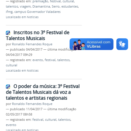
— registrado em:
premiação
,
festival
,
cultural
,
talentos
,
viagem
,
Diamantina
,
Serro
,
estudantes
,
ifmg
,
campus Governador Valadares
Localizado em
Notícias
Inscritos no 3º Festival de
Talentos Musicais
por
Ronaldo Fernandes Roque
—
publicado
04/04/2017
—
última modificação
04/04/2017 09h29
— registrado em:
evento
,
festival
,
talentos
,
cultural
Localizado em
Notícias
O poder da música: 3º Festival
de Talentos Musicais dá voz a
talentos e artistas regionais
por
Ronaldo Fernandes Roque
—
publicado
11/04/2017
—
última modificação
02/05/2017 08h58
— registrado em:
festival
,
cultural
,
talentos
,
evento
Localizado em
Notícias