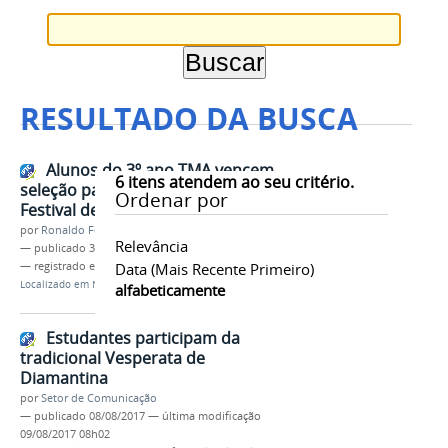
RESULTADO DA BUSCA
Alunos do 3º ano TMA vencem
6
itens atendem ao seu critério.
seleção para escolha da arte de
Ordenar por
Festival de Música
por
Ronaldo Fernandes Roque
Relevância
—
publicado
30/03/2017
— registrado em:
talentos
Data (mais Recente Primeiro)
,
arte
,
evento
Localizado em
Notícias
alfabeticamente
Estudantes participam da
tradicional Vesperata de
Diamantina
por
Setor de Comunicação
—
publicado
08/08/2017
—
última modificação
09/08/2017 08h02