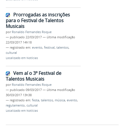
Prorrogadas as inscrições
para o Festival de Talentos
Musicais
por
Ronaldo Fernandes Roque
—
publicado
22/03/2017
—
última modificação
22/03/2017 14h18
— registrado em:
evento
,
festival
,
talentos
,
cultural
Localizado em
Notícias
Vem aí o 3º Festival de
Talentos Musicais
por
Ronaldo Fernandes Roque
—
publicado
09/03/2017
—
última modificação
30/03/2017 13h38
— registrado em:
festa
,
talentos
,
música
,
evento
,
regulamento
,
cultural
Localizado em
Notícias