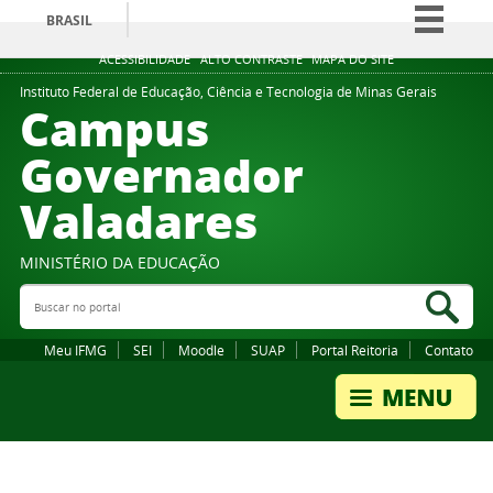
BRASIL
Simplifique!
ACESSIBILIDADE
ALTO CONTRASTE
MAPA DO SITE
Comunica BR
Instituto Federal de Educação, Ciência e Tecnologia de Minas Gerais
Campus
Participe
Governador
Acesso à informação
Valadares
Legislação
Canais
MINISTÉRIO DA EDUCAÇÃO
Buscar no portal
Bus
Meu IFMG
SEI
Moodle
SUAP
Portal Reitoria
Contato