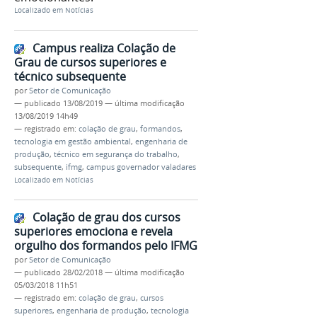
Localizado em
Notícias
Campus realiza Colação de
Grau de cursos superiores e
técnico subsequente
por
Setor de Comunicação
—
publicado
13/08/2019
—
última modificação
13/08/2019 14h49
— registrado em:
colação de grau
,
formandos
,
tecnologia em gestão ambiental
,
engenharia de
produção
,
técnico em segurança do trabalho
,
subsequente
,
ifmg
,
campus governador valadares
Localizado em
Notícias
Colação de grau dos cursos
superiores emociona e revela
orgulho dos formandos pelo IFMG
por
Setor de Comunicação
—
publicado
28/02/2018
—
última modificação
05/03/2018 11h51
— registrado em:
colação de grau
,
cursos
superiores
,
engenharia de produção
,
tecnologia