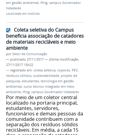
em gestão ambiental
,
ifmg
,
campus Governador
Valadares
Localizado em
Notícias
Coleta seletiva do Campus
beneficia associação de catadores
de materiais recicláveis e meio
ambiente
por
Setor de Comunicação
—
publicado
27/11/2017
—
última modificação
27/11/2017 15h22
— registrado em:
coleta seletiva
,
copeves
,
PEV
,
resíduos sólidos
,
sustentabilidade
,
projeto de
pesquisa
,
estudantes
,
tecnologia em gestão
ambiental
,
curso técnico integrado em meio
ambiente
,
ifmg
,
campus Governador Valadares
Por meio de um coletor central
localizado na portaria principal,
estudantes, servidores,
funcionários e demais pessoas da
comunidade contribuem com a
separação dos resíduos sólidos
recicláveis. Em média, a cada 15