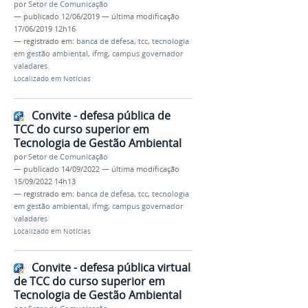
por
Setor de Comunicação
—
publicado
12/06/2019
—
última modificação
17/06/2019 12h16
— registrado em:
banca de defesa
,
tcc
,
tecnologia
em gestão ambiental
,
ifmg
,
campus governador
valadares
Localizado em
Notícias
Convite - defesa pública de
TCC do curso superior em
Tecnologia de Gestão Ambiental
por
Setor de Comunicação
—
publicado
14/09/2022
—
última modificação
15/09/2022 14h13
— registrado em:
banca de defesa
,
tcc
,
tecnologia
em gestão ambiental
,
ifmg
,
campus governador
valadares
Localizado em
Notícias
Convite - defesa pública virtual
de TCC do curso superior em
Tecnologia de Gestão Ambiental