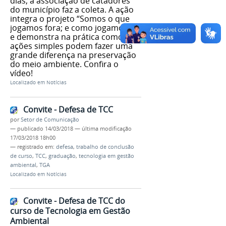
dias, a associação de catadores
do município faz a coleta. A ação
integra o projeto “Somos o que
jogamos fora; e como jogamos...”
e demonstra na prática como
ações simples podem fazer uma
grande diferença na preservação
do meio ambiente. Confira o
vídeo!
Localizado em
Notícias
Convite - Defesa de TCC
por
Setor de Comunicação
—
publicado
14/03/2018
—
última modificação
17/03/2018 18h00
— registrado em:
defesa
,
trabalho de conclusão
de curso
,
TCC
,
graduação
,
tecnologia em gestão
ambiental
,
TGA
Localizado em
Notícias
Convite - Defesa de TCC do
curso de Tecnologia em Gestão
Ambiental