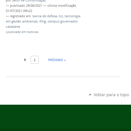
por
Setor de Comunicação
—
publicado
29/06/2021
—
última modificação
01/07/2021 09h22
— registrado em:
banca de defesa
,
tcc
,
tecnologia
em gestão ambiental
,
ifmg
,
campus governador
valadares
Localizado em
Notícias
1
2
PRÓXIMO »
Voltar para o topo