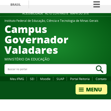
BRASIL
Simplifique!
ACESSIBILIDADE
ALTO CONTRASTE
MAPA DO SITE
Comunica BR
Instituto Federal de Educação, Ciência e Tecnologia de Minas Gerais
Campus
Participe
Governador
Acesso à informação
Valadares
Legislação
Canais
MINISTÉRIO DA EDUCAÇÃO
Buscar no portal
Bus
Meu IFMG
SEI
Moodle
SUAP
Portal Reitoria
Contato