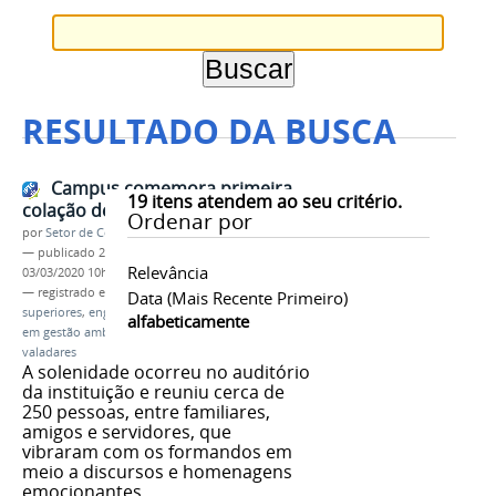
RESULTADO DA BUSCA
Campus comemora primeira
19
itens atendem ao seu critério.
colação de grau do ano
Ordenar por
por
Setor de Comunicação
—
publicado
21/02/2020
—
última modificação
Relevância
03/03/2020 10h32
— registrado em:
colação de grau
,
cursos
Data (mais Recente Primeiro)
superiores
,
engenharia de produção
,
tecnologia
alfabeticamente
em gestão ambiental
,
ifmg
,
campus governador
valadares
A solenidade ocorreu no auditório
da instituição e reuniu cerca de
250 pessoas, entre familiares,
amigos e servidores, que
vibraram com os formandos em
meio a discursos e homenagens
emocionantes.