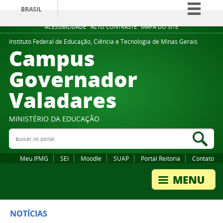
BRASIL
Simplifique!
ACESSIBILIDADE
ALTO CONTRASTE
MAPA DO SITE
Comunica BR
Instituto Federal de Educação, Ciência e Tecnologia de Minas Gerais
Campus
Participe
Governador
Acesso à informação
Valadares
Legislação
Canais
MINISTÉRIO DA EDUCAÇÃO
Buscar no portal
Bus
Meu IFMG
SEI
Moodle
SUAP
Portal Reitoria
Contato
NOTÍCIAS