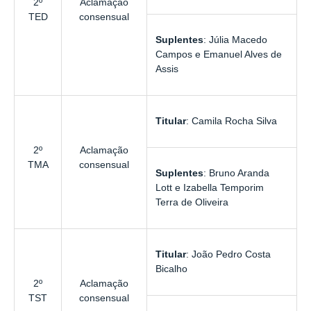
2º
Aclamação
TED
consensual
Suplentes
:
Júlia Macedo
Campos
e
Emanuel Alves de
Assis
Titular
:
Camila Rocha Silva
2º
Aclamação
TMA
consensual
Suplentes
:
Bruno Aranda
Lott
e
Izabella Temporim
Terra de Oliveira
Titular
:
João Pedro Costa
Bicalho
2º
Aclamação
TST
consensual