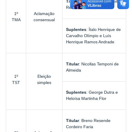
Titular
:
Jéssica Lage da Silva
Reis
1º
Aclamação
TMA
consensual
Suplentes
:
Ítalo Henrique de
Carvalho Olímpio
e
Luís
Henrique Ramos Andrade
Titular
:
Nicollas Temponi de
Almeida
1º
Eleição
TST
simples
Suplentes
:
George Dutra e
Heloísa Martinha Flor
Titular
:
Breno Resende
Cordeiro Faria