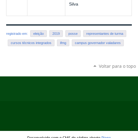
Silva
registrado em:
eleição
2019
posse
representantes de turma
cursos técnicos integrados
ifmg
campus governador valadares
Voltar para o topo
Desenvolvido com o CMS de código aberto
Plone