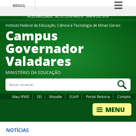
BRASIL
Simplifique!
ACESSIBILIDADE
ALTO CONTRASTE
MAPA DO SITE
Comunica BR
Instituto Federal de Educação, Ciência e Tecnologia de Minas Gerais
Campus
Participe
Governador
Acesso à informação
Valadares
Legislação
Canais
MINISTÉRIO DA EDUCAÇÃO
Buscar no portal
Bus
Meu IFMG
SEI
Moodle
SUAP
Portal Reitoria
Contato
NOTÍCIAS