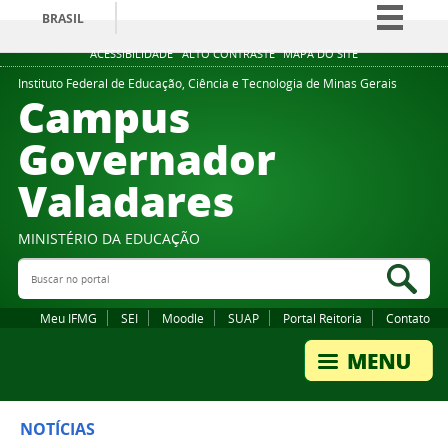
BRASIL
Simplifique!
ACESSIBILIDADE
ALTO CONTRASTE
MAPA DO SITE
Comunica BR
Instituto Federal de Educação, Ciência e Tecnologia de Minas Gerais
Campus
Participe
Governador
Acesso à informação
Valadares
Legislação
Canais
MINISTÉRIO DA EDUCAÇÃO
Buscar no portal
Bus
Meu IFMG
SEI
Moodle
SUAP
Portal Reitoria
Contato
NOTÍCIAS