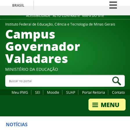
BRASIL
Simplifique!
ACESSIBILIDADE
ALTO CONTRASTE
MAPA DO SITE
Comunica BR
Instituto Federal de Educação, Ciência e Tecnologia de Minas Gerais
Campus
Participe
Governador
Acesso à informação
Valadares
Legislação
Canais
MINISTÉRIO DA EDUCAÇÃO
Buscar no portal
Bus
Meu IFMG
SEI
Moodle
SUAP
Portal Reitoria
Contato
NOTÍCIAS