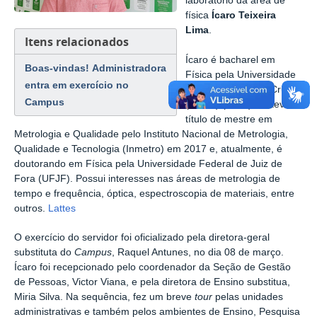
laboratório
da área de
física
Ícaro Teixeira
Lima
.
Itens relacionados
Ícaro
é bacharel em
Boas-vindas! Administradora
Física pela Universidade
entra em exercício no
Estadual de Santa Cruz
Campus
(UESC) (2014). Obteve o
título de mestre em
Metrologia e Qualidade pelo Instituto Nacional de Metrologia,
Qualidade e Tecnologia (Inmetro) em 2017 e, atualmente, é
doutorando em Física pela Universidade Federal de Juiz de
Fora (UFJF). Possui interesses nas áreas de metrologia de
tempo e frequência, óptica, espectroscopia de materiais, entre
outros.
Lattes
O exercício do servidor
foi oficializado pela diretora-geral
substituta do
Campus
, Raquel Antunes, no dia 08 de março.
Ícaro foi r
ecepcionado pelo coordenador da Seção de Gestão
de Pessoas, Victor Viana, e pela diretora de Ensino substitua,
Miria Silva. Na sequência, fez um breve
tour
pelas unidades
administrativas e também pelos ambientes de E
nsino, Pesquisa