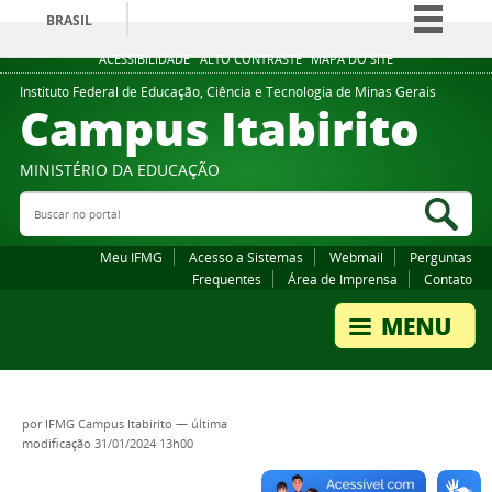
BRASIL
Simplifique!
ACESSIBILIDADE
ALTO CONTRASTE
MAPA DO SITE
Comunica BR
Instituto Federal de Educação, Ciência e Tecnologia de Minas Gerais
Campus Itabirito
Participe
Acesso à informação
MINISTÉRIO DA EDUCAÇÃO
Legislação
Buscar no portal
Bus
Canais
Meu IFMG
Acesso a Sistemas
Webmail
Perguntas
Frequentes
Área de Imprensa
Contato
por
IFMG Campus Itabirito
—
última
modificação
31/01/2024 13h00