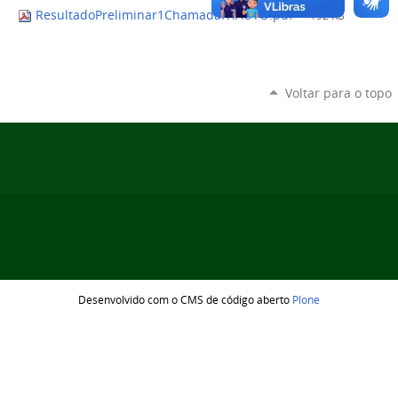
ResultadoPreliminar1ChamadaITIAUTO.pdf
— 192 KB
Voltar para o topo
Desenvolvido com o CMS de código aberto
Plone