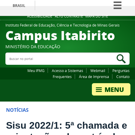
BRASIL
Simplifique!
ACESSIBILIDADE
ALTO CONTRASTE
MAPA DO SITE
Comunica BR
Instituto Federal de Educação, Ciência e Tecnologia de Minas Gerais
Campus Itabirito
Participe
Acesso à informação
MINISTÉRIO DA EDUCAÇÃO
Legislação
Buscar no portal
Bus
Canais
Meu IFMG
Acesso a Sistemas
Webmail
Perguntas
Frequentes
Área de Imprensa
Contato
NOTÍCIAS
Sisu 2022/1: 5ª chamada e