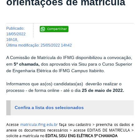
orientações de matrícula
publicado
:
Compartilhar
18/05/2022
16h18
,
última modificação
:
25/05/2022 14h42
A Comissão de Matrícula do IFMG disponibilizou a convocação,
em
5ª chamada,
dos aprovados via Sisu para o Curso Superior
de Engenharia Elétrica do IFMG
Campus
Itabirito.
Informamos que as(os) candidatas(as) deverão realizar o
processo - de forma online - até o dia
25 de maio de 2022.
Confira a lista dos selecionados
Acesse
matricula.ifmg.edu.br
faça seu cadastro > preencha os dados e
anexe os documentos necessários > acesse EDITAIS DE MATRÍCULA >
solicite a matrícula no
EDITAL SISU ENG ELÉTRICA 5ª CHAMADA