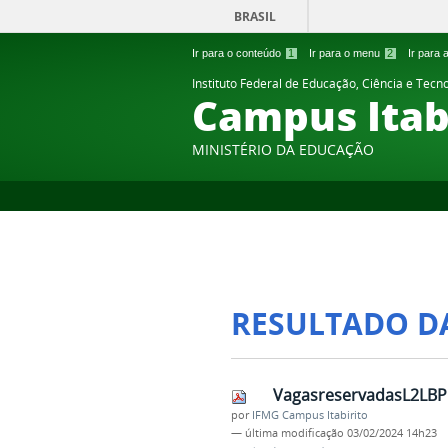
BRASIL
Ir para o conteúdo
1
Ir para o menu
2
Ir para
Instituto Federal de Educação, Ciência e Tecn
Campus Itab
MINISTÉRIO DA EDUCAÇÃO
RESULTADO D
VagasreservadasL2LBPP
por
IFMG Campus Itabirito
—
última modificação
03/02/2024 14h23