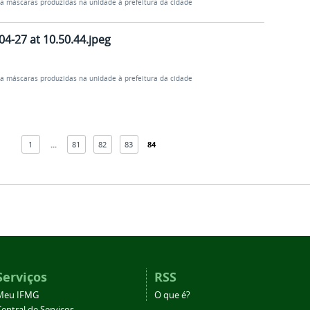
oa máscaras produzidas na unidade à prefeitura da cidade
4-27 at 10.50.44.jpeg
oa máscaras produzidas na unidade à prefeitura da cidade
1
...
81
82
83
84
Serviços
RSS
Meu IFMG
O que é?
entral de Serviços