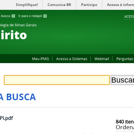
Simplifique!
Comunica BR
Participe
Acesso à infor
 a busca
3
Ir para o rodapé
4
ACESS
ologia de Minas Gerais
irito
Meu IFMG
Acesso a Sistemas
Webmail
Perguntas
A BUSCA
I.pdf
840
iten
Orden