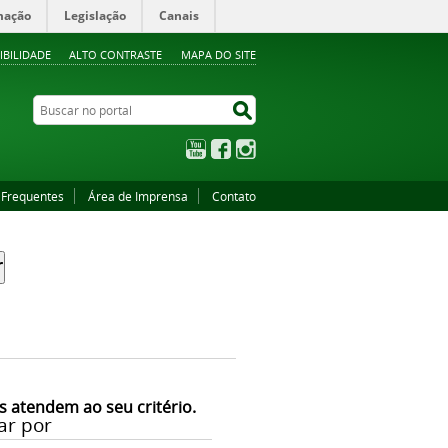
mação
Legislação
Canais
IBILIDADE
ALTO CONTRASTE
MAPA DO SITE
Buscar no portal
Buscar no portal
YouTube
Facebook
Instagram
 Frequentes
Área de Imprensa
Contato
s atendem ao seu critério.
ar por