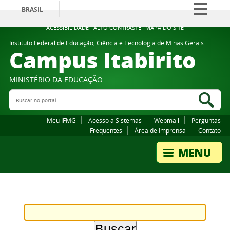
BRASIL
Simplifique!
ACESSIBILIDADE
ALTO CONTRASTE
MAPA DO SITE
Comunica BR
Instituto Federal de Educação, Ciência e Tecnologia de Minas Gerais
Campus Itabirito
Participe
Acesso à informação
MINISTÉRIO DA EDUCAÇÃO
Legislação
Buscar no portal
Bus
Canais
Meu IFMG
Acesso a Sistemas
Webmail
Perguntas
Frequentes
Área de Imprensa
Contato