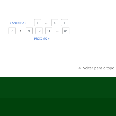
« ANTERIOR
1
...
5
6
7
8
9
10
11
...
84
PRÓXIMO »
Voltar para o topo