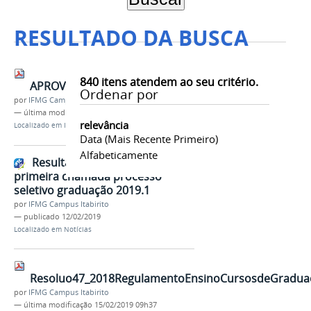
RESULTADO DA BUSCA
840
itens atendem ao seu critério.
APROVADOS_1_CHAMADA_ITABIRITO.pdf
Ordenar por
por
IFMG Campus Itabirito
—
última modificação
12/02/2019 15h42
relevância
Localizado em
Imagens
/
Documentos
Data (mais Recente Primeiro)
Alfabeticamente
Resultado da análise de renda
primeira chamada processo
seletivo graduação 2019.1
por
IFMG Campus Itabirito
—
publicado
12/02/2019
Localizado em
Notícias
Resoluo47_2018RegulamentoEnsinoCursosdeGraduao
por
IFMG Campus Itabirito
—
última modificação
15/02/2019 09h37