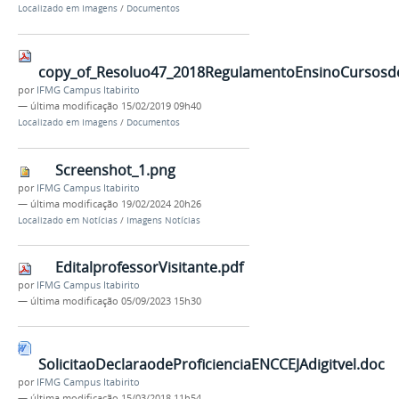
Localizado em
Imagens
/
Documentos
copy_of_Resoluo47_2018RegulamentoEnsinoCursosd
por
IFMG Campus Itabirito
—
última modificação
15/02/2019 09h40
Localizado em
Imagens
/
Documentos
Screenshot_1.png
por
IFMG Campus Itabirito
—
última modificação
19/02/2024 20h26
Localizado em
Notícias
/
Imagens Notícias
EditalprofessorVisitante.pdf
por
IFMG Campus Itabirito
—
última modificação
05/09/2023 15h30
SolicitaoDeclaraodeProficienciaENCCEJAdigitvel.doc
por
IFMG Campus Itabirito
—
última modificação
15/03/2018 11h54