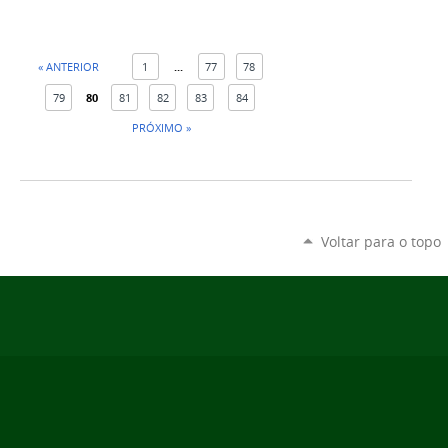
« ANTERIOR
1
...
77
78
79
80
81
82
83
84
PRÓXIMO »
Voltar para o topo