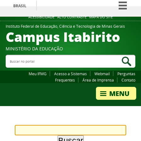
BRASIL
Simplifique!
ACESSIBILIDADE
ALTO CONTRASTE
MAPA DO SITE
Comunica BR
Instituto Federal de Educação, Ciência e Tecnologia de Minas Gerais
Campus Itabirito
Participe
Acesso à informação
MINISTÉRIO DA EDUCAÇÃO
Legislação
Buscar no portal
Bus
Canais
Meu IFMG
Acesso a Sistemas
Webmail
Perguntas
Frequentes
Área de Imprensa
Contato