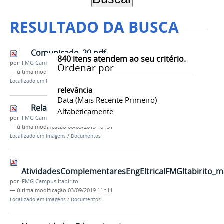
RESULTADO DA BUSCA
Comunicado_20.pdf
840
itens atendem ao seu critério.
por
IFMG Campus Itabirito
Ordenar por
—
última modificação
12/06/2023 17h50
Localizado em
Notícias
/
Arquivos PDF
relevância
Data (mais Recente Primeiro)
RelatrioFinalCPA2018.pdf
Alfabeticamente
por
IFMG Campus Itabirito
—
última modificação
06/09/2019 10h51
Localizado em
Imagens
/
Documentos
AtividadesComplementaresEngEltricaIFMGItabirito_m
por
IFMG Campus Itabirito
—
última modificação
03/09/2019 11h11
Localizado em
Imagens
/
Documentos