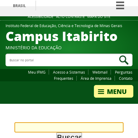
BRASIL
Simplifique!
ACESSIBILIDADE
ALTO CONTRASTE
MAPA DO SITE
Comunica BR
Instituto Federal de Educação, Ciência e Tecnologia de Minas Gerais
Campus Itabirito
Participe
Acesso à informação
MINISTÉRIO DA EDUCAÇÃO
Legislação
Buscar no portal
Bus
Canais
Meu IFMG
Acesso a Sistemas
Webmail
Perguntas
Frequentes
Área de Imprensa
Contato