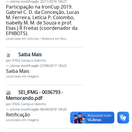
—
última modificação
22/11/2019 10h27
Participação na IronCup 2019.
Gabriel C. D. da Conceição, Lucas
M. Ferreira, Letícia P. Colombo,
Isabelly M. M. de Souza e prof.
Elias J R Freitas (coordenador da
EPIIBOTS).
Localizado em
Notícias
/
Robótica em foco
Saiba Mais
por
IFMG Campus Itabirito
—
última modificação
27/09/2017 13h22
Saiba Mais
Localizado em
Imagens
SEI_IFMG - 0036793 -
Memorando.pdf
por
IFMG Campus Itabirito
—
última modificação
06/04/2018 14h20
Retificação
Localizado em
Imagens