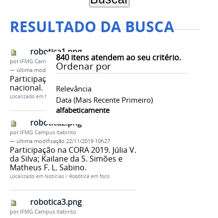
RESULTADO DA BUSCA
robotica1.png
840
itens atendem ao seu critério.
por
IFMG Campus Itabirito
Ordenar por
—
última modificação
22/11/2019 10h27
Participação na MNR fase
nacional.
Relevância
Localizado em
Notícias
/
Robótica em foco
Data (mais Recente Primeiro)
alfabeticamente
robotica2.png
por
IFMG Campus Itabirito
—
última modificação
22/11/2019 10h27
Participação na CORA 2019. Júlia V.
da Silva; Kailane da S. Simões e
Matheus F. L. Sabino.
Localizado em
Notícias
/
Robótica em foco
robotica3.png
por
IFMG Campus Itabirito