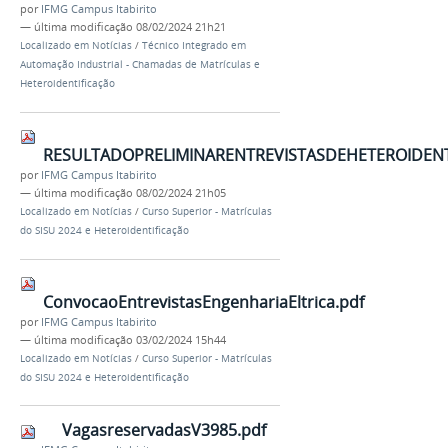
por
IFMG Campus Itabirito
—
última modificação
08/02/2024 21h21
Localizado em
Notícias
/
Técnico Integrado em
Automação Industrial - Chamadas de Matrículas e
Heteroidentificação
RESULTADOPRELIMINARENTREVISTASDEHETEROIDENTI
por
IFMG Campus Itabirito
—
última modificação
08/02/2024 21h05
Localizado em
Notícias
/
Curso Superior - Matrículas
do SISU 2024 e Heteroidentificação
ConvocaoEntrevistasEngenhariaEltrica.pdf
por
IFMG Campus Itabirito
—
última modificação
03/02/2024 15h44
Localizado em
Notícias
/
Curso Superior - Matrículas
do SISU 2024 e Heteroidentificação
VagasreservadasV3985.pdf