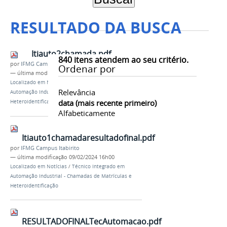
RESULTADO DA BUSCA
Itiauto2chamada.pdf
840
itens atendem ao seu critério.
por
IFMG Campus Itabirito
Ordenar por
—
última modificação
09/02/2024 16h00
Localizado em
Notícias
/
Técnico Integrado em
Relevância
Automação Industrial - Chamadas de Matrículas e
data (mais recente primeiro)
Heteroidentificação
Alfabeticamente
Itiauto1chamadaresultadofinal.pdf
por
IFMG Campus Itabirito
—
última modificação
09/02/2024 16h00
Localizado em
Notícias
/
Técnico Integrado em
Automação Industrial - Chamadas de Matrículas e
Heteroidentificação
RESULTADOFINALTecAutomacao.pdf