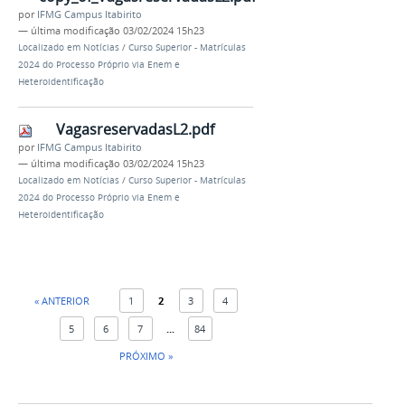
por
IFMG Campus Itabirito
—
última modificação
03/02/2024 15h23
Localizado em
Notícias
/
Curso Superior - Matrículas
2024 do Processo Próprio via Enem e
Heteroidentificação
VagasreservadasL2.pdf
por
IFMG Campus Itabirito
—
última modificação
03/02/2024 15h23
Localizado em
Notícias
/
Curso Superior - Matrículas
2024 do Processo Próprio via Enem e
Heteroidentificação
« ANTERIOR
1
2
3
4
5
6
7
...
84
PRÓXIMO »