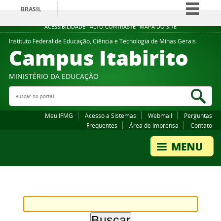
BRASIL
Simplifique!
ACESSIBILIDADE
ALTO CONTRASTE
MAPA DO SITE
Comunica BR
Instituto Federal de Educação, Ciência e Tecnologia de Minas Gerais
Campus Itabirito
Participe
Acesso à informação
MINISTÉRIO DA EDUCAÇÃO
Legislação
Buscar no portal
Bus
Canais
Meu IFMG
Acesso a Sistemas
Webmail
Perguntas
Frequentes
Área de Imprensa
Contato