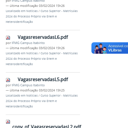
por
IFMG Campus Itabirito
—
última modificação
03/02/2024 15h26
Localizado em
Notícias
/
Curso Superior - Matrículas
2024 do Processo Próprio via Enem e
Heteroidentificação
VagasreservadasL6.pdf
por
IFMG Campus Itabirito
—
última modificação
03/02/2024 15h26
Localizado em
Notícias
/
Curso Superior - Matrículas
2024 do Processo Próprio via Enem e
Heteroidentificação
VagasreservadasL5.pdf
por
IFMG Campus Itabirito
—
última modificação
03/02/2024 15h25
Localizado em
Notícias
/
Curso Superior - Matrículas
2024 do Processo Próprio via Enem e
Heteroidentificação
copy_of_VagasreservadasL2.pdf