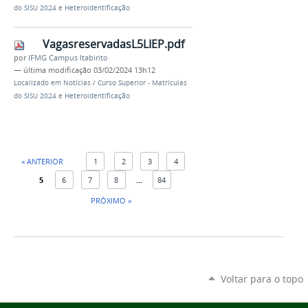
do SISU 2024 e Heteroidentificação
VagasreservadasL5LIEP.pdf
por
IFMG Campus Itabirito
—
última modificação
03/02/2024 13h12
Localizado em
Notícias
/
Curso Superior - Matrículas
do SISU 2024 e Heteroidentificação
« ANTERIOR
1
2
3
4
5
6
7
8
...
84
PRÓXIMO »
Voltar para o topo