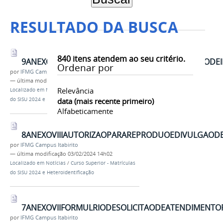
RESULTADO DA BUSCA
840
itens atendem ao seu critério.
9ANEXOIXAUTORIZAOPARAREPRODUOEDIVULGAODEI
Ordenar por
por
IFMG Campus Itabirito
—
última modificação
03/02/2024 14h02
Relevância
Localizado em
Notícias
/
Curso Superior - Matrículas
do SISU 2024 e Heteroidentificação
data (mais recente primeiro)
Alfabeticamente
8ANEXOVIIIAUTORIZAOPARAREPRODUOEDIVULGAOD
por
IFMG Campus Itabirito
—
última modificação
03/02/2024 14h02
Localizado em
Notícias
/
Curso Superior - Matrículas
do SISU 2024 e Heteroidentificação
7ANEXOVIIFORMULRIODESOLICITAODEATENDIMENTOP
por
IFMG Campus Itabirito