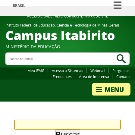
BRASIL
Simplifique!
ACESSIBILIDADE
ALTO CONTRASTE
MAPA DO SITE
Comunica BR
Instituto Federal de Educação, Ciência e Tecnologia de Minas Gerais
Campus Itabirito
Participe
Acesso à informação
MINISTÉRIO DA EDUCAÇÃO
Legislação
Buscar no portal
Bus
Canais
Meu IFMG
Acesso a Sistemas
Webmail
Perguntas
Frequentes
Área de Imprensa
Contato