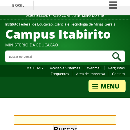
BRASIL
Simplifique!
ACESSIBILIDADE
ALTO CONTRASTE
MAPA DO SITE
Comunica BR
Instituto Federal de Educação, Ciência e Tecnologia de Minas Gerais
Campus Itabirito
Participe
Acesso à informação
MINISTÉRIO DA EDUCAÇÃO
Legislação
Buscar no portal
Bus
Canais
Meu IFMG
Acesso a Sistemas
Webmail
Perguntas
Frequentes
Área de Imprensa
Contato