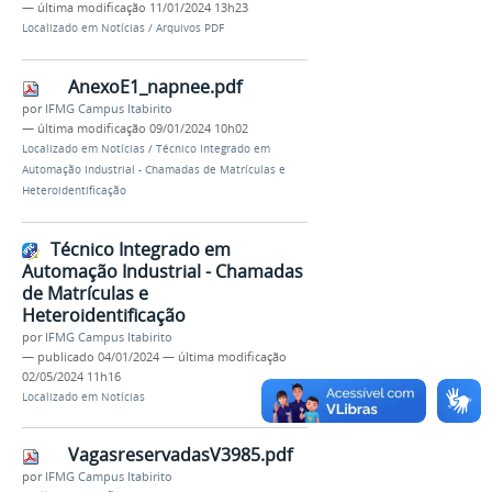
—
última modificação
11/01/2024 13h23
Localizado em
Notícias
/
Arquivos PDF
AnexoE1_napnee.pdf
por
IFMG Campus Itabirito
—
última modificação
09/01/2024 10h02
Localizado em
Notícias
/
Técnico Integrado em
Automação Industrial - Chamadas de Matrículas e
Heteroidentificação
Técnico Integrado em
Automação Industrial - Chamadas
de Matrículas e
Heteroidentificação
por
IFMG Campus Itabirito
—
publicado
04/01/2024
—
última modificação
02/05/2024 11h16
Localizado em
Notícias
VagasreservadasV3985.pdf
por
IFMG Campus Itabirito