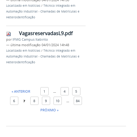
Localizado em
Notícias
/
Técnico Integrado em
Automação Industrial - Chamadas de Matrículas e
Heteroidentificação
VagasreservadasL9.pdf
por
IFMG Campus Itabirito
—
última modificação
04/01/2024 14h48
Localizado em
Notícias
/
Técnico Integrado em
Automação Industrial - Chamadas de Matrículas e
Heteroidentificação
« ANTERIOR
1
...
4
5
6
7
8
9
10
...
84
PRÓXIMO »