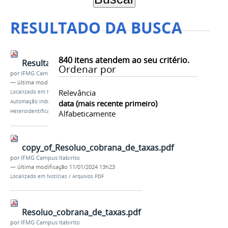
RESULTADO DA BUSCA
840
itens atendem ao seu critério.
ResultadoPreliminar1ChamadaITIAUTO.pdf
Ordenar por
por
IFMG Campus Itabirito
—
última modificação
31/01/2024 13h00
Relevância
Localizado em
Notícias
/
Técnico Integrado em
Automação Industrial - Chamadas de Matrículas e
data (mais recente primeiro)
Heteroidentificação
Alfabeticamente
copy_of_Resoluo_cobrana_de_taxas.pdf
por
IFMG Campus Itabirito
—
última modificação
11/01/2024 13h23
Localizado em
Notícias
/
Arquivos PDF
Resoluo_cobrana_de_taxas.pdf
por
IFMG Campus Itabirito