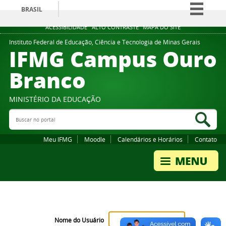
BRASIL
Simplifique!
ACESSIBILIDADE
ALTO CONTRASTE
MAPA DO SITE
Comunica BR
Instituto Federal de Educação, Ciência e Tecnologia de Minas Gerais
IFMG Campus Ouro
Participe
Branco
Acesso à informação
Legislação
MINISTÉRIO DA EDUCAÇÃO
Canais
Buscar no portal
Bus
Meu IFMG
Moodle
Calendários e Horários
Contato
Nome do Usuário